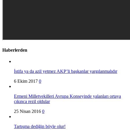
Haberlerden
İstifa ya da azil yetmez AKP’li başkanlar yargılanmalıdır
6 Ekim 2017
0
Ermeni Milletvekilleri Avrupa Konseyinde yalanları ortaya
çıkınca rezil oldular
25 Nisan 2016
0
Tartışma dediğin böyle olur!