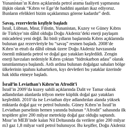
Yunanistan’ın Kıbrıs açıklarında petrol arama faaliyeti yapmasına
ilişkin olarak “Kıbrıs ve Ege’de haddini aşanları ikaz ediyoruz.
Bunların efelikleri bizim uçaklarımızı görene kadardır” dedi.
Savaş, rezervlerin keşfiyle başladı
İsrail, Lübnan, Mısır, Filistin, Yunanistan, Kuzey ve Güney Kıbrıs
ile Türkiye’nin dâhil olduğu Doğu Akdeniz’deki enerji paylaşım
mücadelesi yeni değil. İki binli yılların başlarında Kıbrıs açıklarında
bulunan gaz rezervleriyle bu “savaş” resmen başladı. 2008’de
Kıbrıs’ın etrafı da dâhil olmak üzere Doğu Akdeniz havzasında
önemli miktarda petrol ve doğal gaz yatakları keşfedildi. Zengin
enerji havzaları nedeniyle Kıbrıs çoktan “hidrokarbon adası” olarak
tanımlanmaya başlandı. Ardı ardına bulunan doğalgaz sahaları bölge
ülkelerinin iştahını kabartırken, kıyı devletleri bu yataklar üzerinde
hak iddia etmeye başladı.
İsrail’in Leviathan’ı Kıbrıs’ın Afrodit’i
İsrail’in 2009’da kuzey sahili açıklarında Dalit ve Tamar olarak
adlandırılan alanlarda trilyon metre küplük doğal gaz yatakları
keşfedildi. 2010’da ise Leviathan diye adlandırılan alanda yüksek
miktarda doğal gaz ve petrol bulundu. Güney Kıbrıs’ın İsrail’in
Leviathan parselinin hemen yanında bulunan “Afrodit” sahasında ilk
tespitlere göre 200 milyar metreküp doğal gaz olduğu saptandı.
Mısır’ın MEB’inde kalan Nil Deltasında da verilere göre 200 milyar
m3 gaz 1,8 milyar varil petrol bulunuyor. Bu keşifler, Doğu Akdeniz