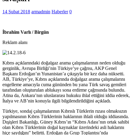
14 Şubat 2018
armadmin
Haberler
0
İbrahim Varlı / Birgün
Reklam alanı
Kıbrıs açıklarındaki doğalgaz arama çalışmalarının neden olduğu
gerginlik, Avrupa Birliği’nin Türkiye’ye çağrısı, AKP Genel
Başkanı Erdoğan’ın Yunanistan’a çıkışıyla bir kez daha nüksetti.
AB, Türkiye’ye, Kıbrıs açıklarında doğalgaz arama çalışmalarını
engelleme amacıyla cuma gününden bu yana Türk savaş gemileri
tarafından oluşturulan ablukayı sona erdirme çağrısında bulundu.
Atina da, Ankara’nın uluslararası hukuku ihlal ettiğini iddia ederek,
İtalya ve AB’nin konuyla ilgili bilgilendirildiğini açıkladı.
Türkiye, sondaj çalışmalarının Kıbrıslı Türklerin rızası olmaksızın
yapılmasının Kıbrıs Türklerinin haklarının ihlali olduğu iddiasında.
Dışişleri Bakanlığı, Güney Kıbrıs’ın “Kıbrıs Adası’nın ortak sahibi
olan Kıbrıs Türklerinin doğal kaynaklar üzerindeki asli haklarını
hiçe saydığını” belirtti. Erdoğan da Grup Toplantısı’nda