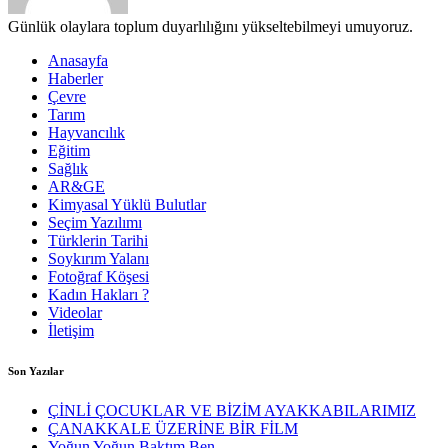
Günlük olaylara toplum duyarlılığını yükseltebilmeyi umuyoruz.
Anasayfa
Haberler
Çevre
Tarım
Hayvancılık
Eğitim
Sağlık
AR&GE
Kimyasal Yüklü Bulutlar
Seçim Yazılımı
Türklerin Tarihi
Soykırım Yalanı
Fotoğraf Köşesi
Kadın Hakları ?
Videolar
İletişim
Son Yazılar
ÇİNLİ ÇOCUKLAR VE BİZİM AYAKKABILARIMIZ
ÇANAKKALE ÜZERİNE BİR FİLM
Yoğun Yoğun Baktım Ben