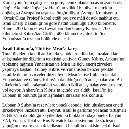
Komisyonu’nun çalışmasına göre, henüz planlama aşamasında olan
Doğu Akdeniz Doğalgaz Hattı’nın yıllık 16 milyar metreküp
doğalgazı Avrupa’ya taşıması öngörülüyor. Avrupa Komisyonu
‘Ortak Çıkar Projesi’ kabul ettiği projeye mâli destek taahhüt etti.
İsrail Enerji Bakanlığı’na göre hattın uzunluğu 1300 kilometre.
Bunun 200 kilometresi Leviathan’dan Güney Kıbrıs’a, 700
kilometresi Kıbrıs’tan Girit’e, 400 kilometresi de Girit’ten
Yunanistan’a uzanan bölümde olacak.
İsrail Lübnan’a, Türkiye Mısır’a karşı
Taraf ülkelerin kendi aralarında yaptıkları ittifaklar, imzaladıkları
anlaşmalar bir diğerinin tepkisini çekiyor. Güney Kıbrıs, Ankara’nın
tepkisine rağmen Yunanistan ve Mısır ile üçlü enerji zirveleri
yapmaya başladı. Güney Kıbrıs ve Yunanistan benzer şekilde
İsrail’le de rutin zirveler düzenliyor. Mısır’ın ise Lübnan ile ikili,
Yunanistan ve Güney Kıbrıs’ın da olduğu üçlü anlaşmalar var. Bu
ülkelerin kendi aralarındaki yaptıkları ikili anlaşmalar yeni krizlere
yol açıyor. Ankara’nın Kıbrıs’ın içinde yer aldığı, İsrail’in ise
Lübnan’ın bulunduğu anlaşmalara itirazları söz konusu.
Lübnan 9 Şubat’ta rezervlere yönelik sondaj için uluslararası enerji
şirketleriyle imzaları attı. Beyrut, İsrail’le gerilime yol açan tartışmalı
9. Blok’un da olduğu kaydedilen iki blokta sondaja önelik İtalyan
ENI, Fransız Total ve Rus Novatek konsorsiyomu ile sözleşme
yaptığını duyurması hak iddiasındaki İsrail‘in tepkisini çekti. İsrail