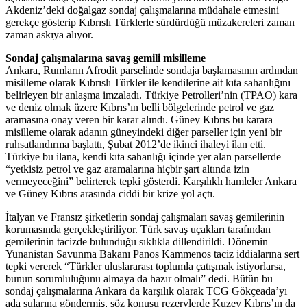
Akdeniz’deki doğalgaz sondaj çalışmalarına müdahale etmesini
gerekçe gösterip Kıbrıslı Türklerle sürdürdüğü müzakereleri zaman
zaman askıya alıyor.
Sondaj çalışmalarına savaş gemili misilleme
Ankara, Rumların Afrodit parselinde sondaja başlamasının ardından
misilleme olarak Kıbrıslı Türkler ile kendilerine ait kıta sahanlığını
belirleyen bir anlaşma imzaladı. Türkiye Petrolleri’nin (TPAO) kara
ve deniz olmak üzere Kıbrıs’ın belli bölgelerinde petrol ve gaz
aramasına onay veren bir karar alındı. Güney Kıbrıs bu karara
misilleme olarak adanın güneyindeki diğer parseller için yeni bir
ruhsatlandırma başlattı, Şubat 2012’de ikinci ihaleyi ilan etti.
Türkiye bu ilana, kendi kıta sahanlığı içinde yer alan parsellerde
“yetkisiz petrol ve gaz aramalarına hiçbir şart altında izin
vermeyeceğini” belirterek tepki gösterdi. Karşılıklı hamleler Ankara
ve Güney Kıbrıs arasında ciddi bir krize yol açtı.
İtalyan ve Fransız şirketlerin sondaj çalışmaları savaş gemilerinin
korumasında gerçekleştiriliyor. Türk savaş uçakları tarafından
gemilerinin tacizde bulunduğu sıklıkla dillendirildi. Dönemin
Yunanistan Savunma Bakanı Panos Kammenos taciz iddialarına sert
tepki vererek “Türkler uluslararası toplumla çatışmak istiyorlarsa,
bunun sorumluluğunu almaya da hazır olmalı” dedi. Bütün bu
sondaj çalışmalarına Ankara da karşılık olarak TCG Gökçeada’yı
ada sularına göndermiş, söz konusu rezervlerde Kuzey Kıbrıs’ın da