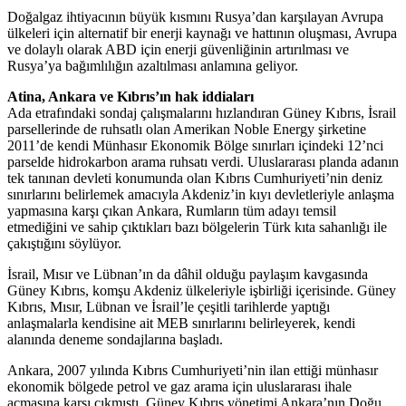
Doğalgaz ihtiyacının büyük kısmını Rusya’dan karşılayan Avrupa
ülkeleri için alternatif bir enerji kaynağı ve hattının oluşması, Avrupa
ve dolaylı olarak ABD için enerji güvenliğinin artırılması ve
Rusya’ya bağımlılığın azaltılması anlamına geliyor.
Atina, Ankara ve Kıbrıs’ın hak iddiaları
Ada etrafındaki sondaj çalışmalarını hızlandıran Güney Kıbrıs, İsrail
parsellerinde de ruhsatlı olan Amerikan Noble Energy şirketine
2011’de kendi Münhasır Ekonomik Bölge sınırları içindeki 12’nci
parselde hidrokarbon arama ruhsatı verdi. Uluslararası planda adanın
tek tanınan devleti konumunda olan Kıbrıs Cumhuriyeti’nin deniz
sınırlarını belirlemek amacıyla Akdeniz’in kıyı devletleriyle anlaşma
yapmasına karşı çıkan Ankara, Rumların tüm adayı temsil
etmediğini ve sahip çıktıkları bazı bölgelerin Türk kıta sahanlığı ile
çakıştığını söylüyor.
İsrail, Mısır ve Lübnan’ın da dâhil olduğu paylaşım kavgasında
Güney Kıbrıs, komşu Akdeniz ülkeleriyle işbirliği içerisinde. Güney
Kıbrıs, Mısır, Lübnan ve İsrail’le çeşitli tarihlerde yaptığı
anlaşmalarla kendisine ait MEB sınırlarını belirleyerek, kendi
alanında deneme sondajlarına başladı.
Ankara, 2007 yılında Kıbrıs Cumhuriyeti’nin ilan ettiği münhasır
ekonomik bölgede petrol ve gaz arama için uluslararası ihale
açmasına karşı çıkmıştı. Güney Kıbrıs yönetimi Ankara’nın Doğu