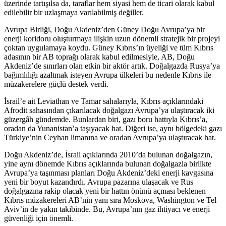
üzerinde tartışılsa da, taraflar hem siyasi hem de ticari olarak kabul
edilebilir bir uzlaşmaya varılabilmiş değiller.
Avrupa Birliği, Doğu Akdeniz’den Güney Doğu Avrupa’ya bir
enerji koridoru oluşturmaya ilişkin uzun dönemli stratejik bir projeyi
çoktan uygulamaya koydu. Güney Kıbrıs’ın üyeliği ve tüm Kıbrıs
adasının bir AB toprağı olarak kabul edilmesiyle, AB, Doğu
Akdeniz’de sınırları olan etkin bir aktör artık. Doğalgazda Rusya’ya
bağımlılığı azaltmak isteyen Avrupa ülkeleri bu nedenle Kıbrıs ile
müzakerelere güçlü destek verdi.
İsrail’e ait Leviathan ve Tamar sahalarıyla, Kıbrıs açıklarındaki
Afrodit sahasından çıkarılacak doğalgazı Avrupa’ya ulaştıracak iki
güzergâh gündemde. Bunlardan biri, gazı boru hattıyla Kıbrıs’a,
oradan da Yunanistan’a taşıyacak hat. Diğeri ise, aynı bölgedeki gazı
Türkiye’nin Ceyhan limanına ve oradan Avrupa’ya ulaştıracak hat.
Doğu Akdeniz’de, İsrail açıklarında 2010’da bulunan doğalgazın,
yine aynı dönemde Kıbrıs açıklarında bulunan doğalgazla birlikte
Avrupa’ya taşınması planları Doğu Akdeniz’deki enerji kavgasına
yeni bir boyut kazandırdı. Avrupa pazarına ulaşacak ve Rus
doğalgazına rakip olacak yeni bir hattın önünü açması beklenen
Kıbrıs müzakereleri AB’nin yanı sıra Moskova, Washington ve Tel
Aviv’in de yakın takibinde. Bu, Avrupa’nın gaz ihtiyacı ve enerji
güvenliği için önemli.