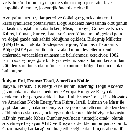
ve Kıbrıs’ın tarihin seyri içinde sahip olduğu jeostratejik ve
jeopolitik önemine, jeoenerjik önemi de ekledi.
Avrupa’nın uzun yıllar petrol ve doğal gaz gereksinimlerini
karşılayabilecek potansiyelin Doğu Akdeniz havzasında olduğunun
anlaşılması iştahları kabartırken, Mısır, Türkiye, Güney ve Kuzey
Kıbrıs, Lübnan, Suriye, İsrail ve Gazze Yönetimi bölgedeki petrol
ve doğal gazda hak sahibi olduğunu açıkladı. Birleşmiş Milletler
(BM) Deniz Hukuku Sözleşmesine göre, Münhasır Ekonomik
Bölge (MEB) adı verilen deniz alanlarının devletlerin kendi
aralarında yapacakları anlaşma ile belirlenmesi gerekiyor. 1982
tarihli sözleşmeye göre bir kıyı devletin, kara sularının kenarından
200 deniz miline kadar münhasır ekonomik bölge ilan etme hakkı
bulunuyor.
İtalyan Eni, Fransız Total, Amerikan Noble
İtalyan, Fransız, Rus enerji kartellerinin üstlendiği Doğu Akdeniz
gazını çıkarma ihalesi nedeniyle Avrupa Birliği ve Rusya da
denklemin bir parçası artık. İtalyan Eni, Fransız Total, Rus Novatek
ve Amerikan Noble Energy’nin Kıbrıs, İsrail, Lübnan ve Mısır ile
yaptıkları anlaşmalar nedeniyle, dev petrol şirketlerinin de denkleme
dâhil olmasıyla paylaşım kavgası uluslararası bir hüviyete kavuştu.
AB’nin yanında Kıbrıs Cumhuriyeti’nden “stratejik ortak” olarak
söz etmeye başlayan ABD ve Rusya da denklemin bir parçası artık.
Gazın nasıl çıkarılacağı ve ihraç edileceğine dair birçok alternatif