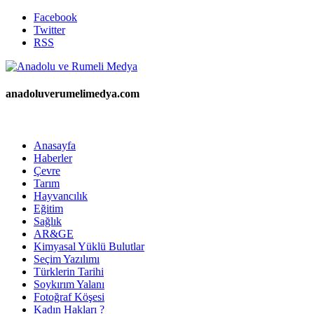
Facebook
Twitter
RSS
anadoluverumelimedya.com
Anasayfa
Haberler
Çevre
Tarım
Hayvancılık
Eğitim
Sağlık
AR&GE
Kimyasal Yüklü Bulutlar
Seçim Yazılımı
Türklerin Tarihi
Soykırım Yalanı
Fotoğraf Köşesi
Kadın Hakları ?