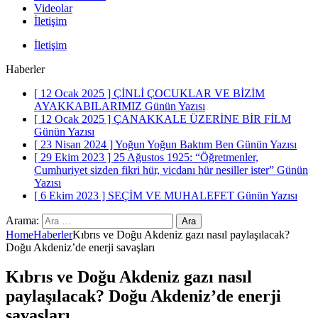
Videolar
İletişim
İletişim
Haberler
[ 12 Ocak 2025 ]
ÇİNLİ ÇOCUKLAR VE BİZİM
AYAKKABILARIMIZ
Günün Yazısı
[ 12 Ocak 2025 ]
ÇANAKKALE ÜZERİNE BİR FİLM
Günün Yazısı
[ 23 Nisan 2024 ]
Yoğun Yoğun Baktım Ben
Günün Yazısı
[ 29 Ekim 2023 ]
25 Ağustos 1925: “Öğretmenler,
Cumhuriyet sizden fikri hür, vicdanı hür nesiller ister”
Günün
Yazısı
[ 6 Ekim 2023 ]
SEÇİM VE MUHALEFET
Günün Yazısı
Arama:
Home
Haberler
Kıbrıs ve Doğu Akdeniz gazı nasıl paylaşılacak?
Doğu Akdeniz’de enerji savaşları
Kıbrıs ve Doğu Akdeniz gazı nasıl
paylaşılacak? Doğu Akdeniz’de enerji
savaşları