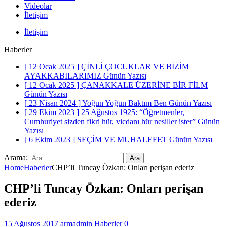
Videolar
İletişim
İletişim
Haberler
[ 12 Ocak 2025 ]
ÇİNLİ ÇOCUKLAR VE BİZİM
AYAKKABILARIMIZ
Günün Yazısı
[ 12 Ocak 2025 ]
ÇANAKKALE ÜZERİNE BİR FİLM
Günün Yazısı
[ 23 Nisan 2024 ]
Yoğun Yoğun Baktım Ben
Günün Yazısı
[ 29 Ekim 2023 ]
25 Ağustos 1925: “Öğretmenler,
Cumhuriyet sizden fikri hür, vicdanı hür nesiller ister”
Günün
Yazısı
[ 6 Ekim 2023 ]
SEÇİM VE MUHALEFET
Günün Yazısı
Arama:
Home
Haberler
CHP’li Tuncay Özkan: Onları perişan ederiz
CHP’li Tuncay Özkan: Onları perişan
ederiz
15 Ağustos 2017
armadmin
Haberler
0