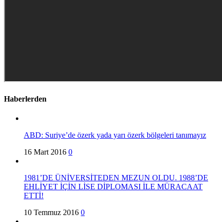
Haberlerden
ABD: Suriye’de özerk yada yarı özerk bölgeleri tanımayız
16 Mart 2016
0
1981’DE ÜNİVERSİTEDEN MEZUN OLDU. 1988’DE
EHLİYET İÇİN LİSE DİPLOMASI İLE MÜRACAAT
ETTİ!
10 Temmuz 2016
0