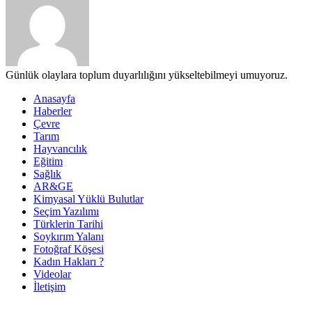
Günlük olaylara toplum duyarlılığını yükseltebilmeyi umuyoruz.
Anasayfa
Haberler
Çevre
Tarım
Hayvancılık
Eğitim
Sağlık
AR&GE
Kimyasal Yüklü Bulutlar
Seçim Yazılımı
Türklerin Tarihi
Soykırım Yalanı
Fotoğraf Köşesi
Kadın Hakları ?
Videolar
İletişim