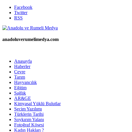
Facebook
Twitter
RSS
anadoluverumelimedya.com
Anasayfa
Haberler
Çevre
Tarım
Hayvancılık
Eğitim
Sağlık
AR&GE
Kimyasal Yüklü Bulutlar
Seçim Yazılımı
Türklerin Tarihi
Soykırım Yalanı
Fotoğraf Köşesi
Kadın Hakları ?