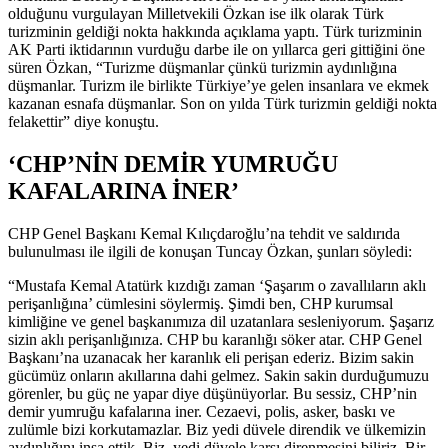
olduğunu vurgulayan Milletvekili Özkan ise ilk olarak Türk
turizminin geldiği nokta hakkında açıklama yaptı. Türk turizminin
AK Parti iktidarının vurduğu darbe ile on yıllarca geri gittiğini öne
süren Özkan, “Turizme düşmanlar çünkü turizmin aydınlığına
düşmanlar. Turizm ile birlikte Türkiye’ye gelen insanlara ve ekmek
kazanan esnafa düşmanlar. Son on yılda Türk turizmin geldiği nokta
felakettir” diye konuştu.
‘CHP’NİN DEMİR YUMRUĞU
KAFALARINA İNER’
CHP Genel Başkanı Kemal Kılıçdaroğlu’na tehdit ve saldırıda
bulunulması ile ilgili de konuşan Tuncay Özkan, şunları söyledi:
“Mustafa Kemal Atatürk kızdığı zaman ‘Şaşarım o zavallıların aklı
perişanlığına’ cümlesini söylermiş. Şimdi ben, CHP kurumsal
kimliğine ve genel başkanımıza dil uzatanlara sesleniyorum. Şaşarız
sizin aklı perişanlığınıza. CHP bu karanlığı söker atar. CHP Genel
Başkanı’na uzanacak her karanlık eli perişan ederiz. Bizim sakin
gücümüz onların akıllarına dahi gelmez. Sakin sakin durduğumuzu
görenler, bu güç ne yapar diye düşünüyorlar. Bu sessiz, CHP’nin
demir yumruğu kafalarına iner. Cezaevi, polis, asker, baskı ve
zulümle bizi korkutamazlar. Biz yedi düvele direndik ve ülkemizin
aydınlığını inşa ettik. Biz, yedi düvele karşı direnmesini biliriz. Bir