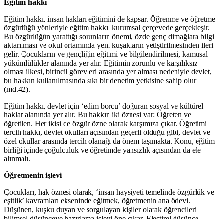
Eğitim hakkı
Eğitim hakkı, insan hakları eğitimini de kapsar. Öğrenme ve öğretme
özgürlüğü yönleriyle eğitim hakkı, kurumsal çerçevede gerçekleşir.
Bu özgürlüğün yarattığı sorunların önemi, özde genç dimağlara bilgi
aktarılması ve okul ortamında yeni kuşakların yetiştirilmesinden ileri
gelir. Çocukların ve gençliğin eğitimi ve bilgilendirilmesi, kamusal
yükümlülükler alanında yer alır. Eğitimin zorunlu ve karşılıksız
olması ilkesi, birincil görevleri arasında yer alması nedeniyle devlet,
bu hakkın kullanılmasında sıkı bir denetim yetkisine sahip olur
(md.42).
Eğitim hakkı, devlet için ‘edim borcu’ doğuran sosyal ve kültürel
haklar alanında yer alır. Bu hakkın iki öznesi var: Öğreten ve
öğretilen. Her ikisi de özgür özne olarak karşımıza çıkar. Öğretimi
tercih hakkı, devlet okulları açısından geçerli olduğu gibi, devlet ve
özel okullar arasında tercih olanağı da önem taşımakta. Konu, eğitim
birliği içinde çoğulculuk ve öğretimde yansızlık açısından da ele
alınmalı.
Öğretmenin işlevi
Çocukları, hak öznesi olarak, ‘insan haysiyeti temelinde özgürlük ve
eşitlik’ kavramları ekseninde eğitmek, öğretmenin ana ödevi.
Düşünen, kuşku duyan ve sorgulayan kişiler olarak öğrencileri
bilimsel düşünceye hazırlama işlevi öne çıkar. Eleştirel düşünce