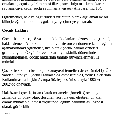
cezaların geçmişe yürümemesi ilkesi; suçluluğu mahkeme kararı ile
saptanıncaya kadar suçlu sayılmama yasağı (Anayasa, md.15).
Öğretmenler, hak ve özgürlükleri bir bütün olarak algılamalı ve bu
bilinçle eğitim hakkını uygulamaya geçirmeye çalışmalı.
Çocuk Hakları
Çocuk hakları ise, 18 yaşından küçük olanların öznesini oluşturduğu
haklar demeti. Anaokulundan üniversite öncesi döneme kadar eğitim
aşamalarındaki öğrenciler, ilke olarak çocuk hakları özneleri
grubuna girer. Özgürlük ve hakların yetişkinlik döneminde
kullanılabilmesi, çocuk haklarının tanınıp güvencelenmesi ile
mümkün.
Çocuk haklarının belli ölçüde anayasal temelleri de var (md.41). Öte
yandan Türkiye, Çocuk Hakları Sözleşmesi’ni ve Çocuk Haklarının
Kullanılmasına İlişkin Avrupa Sözleşmesi’ni sırasıyla 1995 ve
2002’de onayladı.
Hak öznesi çocuk, insan olarak muamele görmeli. Çocuk aynı
zamanda bir birey olup, düşünen, sorgulayan, eleştiren bir kişi
olarak muhatap alınması ölçüsünde, eğitim hakkının asıl öznesi
olarak görülebilir.