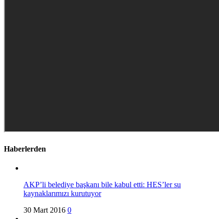
Haberlerden
AKP’li belediye başkanı bile kabul etti: HES’ler su
kaynaklarımızı kurutuyor
30 Mart 2016
0