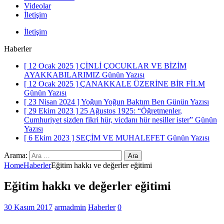
Videolar
İletişim
İletişim
Haberler
[ 12 Ocak 2025 ]
ÇİNLİ ÇOCUKLAR VE BİZİM
AYAKKABILARIMIZ
Günün Yazısı
[ 12 Ocak 2025 ]
ÇANAKKALE ÜZERİNE BİR FİLM
Günün Yazısı
[ 23 Nisan 2024 ]
Yoğun Yoğun Baktım Ben
Günün Yazısı
[ 29 Ekim 2023 ]
25 Ağustos 1925: “Öğretmenler,
Cumhuriyet sizden fikri hür, vicdanı hür nesiller ister”
Günün
Yazısı
[ 6 Ekim 2023 ]
SEÇİM VE MUHALEFET
Günün Yazısı
Arama:
Home
Haberler
Eğitim hakkı ve değerler eğitimi
Eğitim hakkı ve değerler eğitimi
30 Kasım 2017
armadmin
Haberler
0