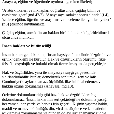
Anayasa, eğitim ve öğretimde uyulması gereken ilkeleri;
‘Atatürk ilkeleri ve inkılapları doğrultusunda, çağdaş bilim ve
esaslarına göre’ (md.42/2), ‘Anayasaya sadakat borcu altında’ (f.4),
‘sadece eğitim, öğretim ve araştırma ve inceleme ile ilgili faaliyetler’
(f.8) şeklinde kayıtlamakta.
Çağdaş eğitim, ancak ‘insan hakları bir bütün olarak’ görülebilmesi
ölçüsünde mümkün.
İnsan hakları
ve bütünselliği
İnsan hakları genel kuramı, ‘insan haysiyeti’ temelinde ‘özgürlük ve
eşitlik’ denklemi ile kurulur. Hak ve özgürlüklerin oluşumu, fikri-
felsefi, sosyolojik ve hukuki olmak üzere üç aşamada gerçekleşir.
Hak ve özgürlükler, yasa ile anayasaya saygı çerçevesinde
sınırlandırılabilir; bunlar, demokratik toplum düzeni ve laik
Cumhuriyet’e aykırı olamaz, ölçülülük ilkesini ihlal edemez ve
hakkın özüne dokunamaz (Anayasa, md.13).
Özlerine dokunulamadığı gibi bazı hak ve özgürlüklere hiç
dokunulamaz. ‘İnsan haklarının sert çekirdeği’ne dokunma yasağı,
her zaman, her yerde ve herkes için geçerli: Kişinin yaşama hakkı,
maddi ve manevi bütünlüğü; din, vicdan, düşünce ve kanaatlerini
açıklamaya zorlanamama ve bundan dolayı suçlanamama; suç ve