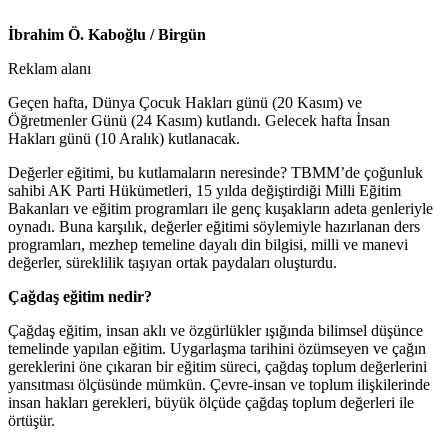
İbrahim Ö. Kaboğlu / Birgün
Reklam alanı
Geçen hafta, Dünya Çocuk Hakları günü (20 Kasım) ve
Öğretmenler Günü (24 Kasım) kutlandı. Gelecek hafta İnsan
Hakları günü (10 Aralık) kutlanacak.
Değerler eğitimi, bu kutlamaların neresinde? TBMM’de çoğunluk
sahibi AK Parti Hükümetleri, 15 yılda değiştirdiği Milli Eğitim
Bakanları ve eğitim programları ile genç kuşakların adeta genleriyle
oynadı. Buna karşılık, değerler eğitimi söylemiyle hazırlanan ders
programları, mezhep temeline dayalı din bilgisi, milli ve manevi
değerler, süreklilik taşıyan ortak paydaları oluşturdu.
Çağdaş eğitim nedir?
Çağdaş eğitim, insan aklı ve özgürlükler ışığında bilimsel düşünce
temelinde yapılan eğitim. Uygarlaşma tarihini özümseyen ve çağın
gereklerini öne çıkaran bir eğitim süreci, çağdaş toplum değerlerini
yansıtması ölçüsünde mümkün. Çevre-insan ve toplum ilişkilerinde
insan hakları gerekleri, büyük ölçüde çağdaş toplum değerleri ile
örtüşür.