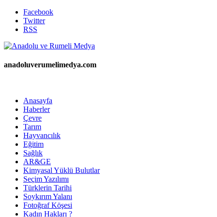
Facebook
Twitter
RSS
anadoluverumelimedya.com
Anasayfa
Haberler
Çevre
Tarım
Hayvancılık
Eğitim
Sağlık
AR&GE
Kimyasal Yüklü Bulutlar
Seçim Yazılımı
Türklerin Tarihi
Soykırım Yalanı
Fotoğraf Köşesi
Kadın Hakları ?