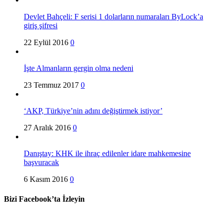
Devlet Bahçeli: F serisi 1 dolarların numaraları ByLock’a
giriş şifresi
22 Eylül 2016
0
İşte Almanların gergin olma nedeni
23 Temmuz 2017
0
‘AKP, Türkiye’nin adını değiştirmek istiyor’
27 Aralık 2016
0
Danıştay: KHK ile ihraç edilenler idare mahkemesine
başvuracak
6 Kasım 2016
0
Bizi Facebook’ta İzleyin