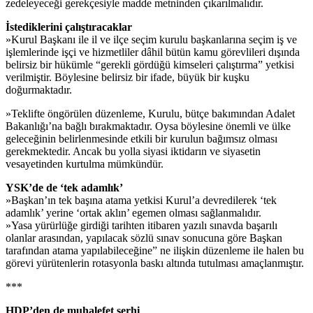
zedeleyeceği gerekçesiyle madde metninden çıkarılmalıdır.
İstediklerini çalıştıracaklar
»Kurul Başkanı ile il ve ilçe seçim kurulu başkanlarına seçim iş ve
işlemlerinde işçi ve hizmetliler dâhil bütün kamu görevlileri dışında
belirsiz bir hükümle “gerekli gördüğü kimseleri çalıştırma” yetkisi
verilmiştir. Böylesine belirsiz bir ifade, büyük bir kuşku
doğurmaktadır.
»Teklifte öngörülen düzenleme, Kurulu, bütçe bakımından Adalet
Bakanlığı’na bağlı bırakmaktadır. Oysa böylesine önemli ve ülke
geleceğinin belirlenmesinde etkili bir kurulun bağımsız olması
gerekmektedir. Ancak bu yolla siyasi iktidarın ve siyasetin
vesayetinden kurtulma mümkündür.
YSK’de de ‘tek adamlık’
»Başkan’ın tek başına atama yetkisi Kurul’a devredilerek ‘tek
adamlık’ yerine ‘ortak aklın’ egemen olması sağlanmalıdır.
»Yasa yürürlüğe girdiği tarihten itibaren yazılı sınavda başarılı
olanlar arasından, yapılacak sözlü sınav sonucuna göre Başkan
tarafından atama yapılabileceğine” ne ilişkin düzenleme ile halen bu
görevi yürütenlerin rotasyonla baskı altında tutulması amaçlanmıştır.
***
HDP’den de muhalefet şerhi