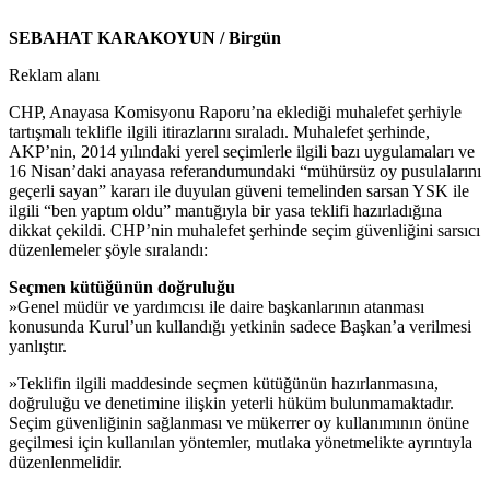
SEBAHAT KARAKOYUN / Birgün
Reklam alanı
CHP, Anayasa Komisyonu Raporu’na eklediği muhalefet şerhiyle
tartışmalı teklifle ilgili itirazlarını sıraladı. Muhalefet şerhinde,
AKP’nin, 2014 yılındaki yerel seçimlerle ilgili bazı uygulamaları ve
16 Nisan’daki anayasa referandumundaki “mühürsüz oy pusulalarını
geçerli sayan” kararı ile duyulan güveni temelinden sarsan YSK ile
ilgili “ben yaptım oldu” mantığıyla bir yasa teklifi hazırladığına
dikkat çekildi. CHP’nin muhalefet şerhinde seçim güvenliğini sarsıcı
düzenlemeler şöyle sıralandı:
Seçmen kütüğünün doğruluğu
»Genel müdür ve yardımcısı ile daire başkanlarının atanması
konusunda Kurul’un kullandığı yetkinin sadece Başkan’a verilmesi
yanlıştır.
»Teklifin ilgili maddesinde seçmen kütüğünün hazırlanmasına,
doğruluğu ve denetimine ilişkin yeterli hüküm bulunmamaktadır.
Seçim güvenliğinin sağlanması ve mükerrer oy kullanımının önüne
geçilmesi için kullanılan yöntemler, mutlaka yönetmelikte ayrıntıyla
düzenlenmelidir.