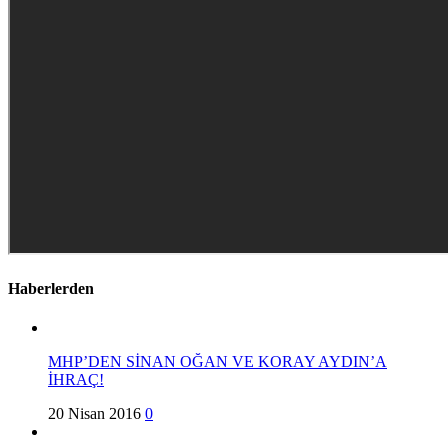
Haberlerden
MHP’DEN SİNAN OĞAN VE KORAY AYDIN’A
İHRAÇ!
20 Nisan 2016
0