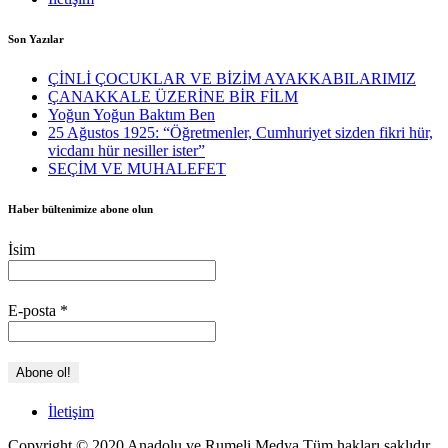
Son Yazılar
ÇİNLİ ÇOCUKLAR VE BİZİM AYAKKABILARIMIZ
ÇANAKKALE ÜZERİNE BİR FİLM
Yoğun Yoğun Baktım Ben
25 Ağustos 1925: “Öğretmenler, Cumhuriyet sizden fikri hür,
vicdanı hür nesiller ister”
SEÇİM VE MUHALEFET
Haber bültenimize abone olun
İsim
E-posta
*
İletişim
Copyright © 2020 Anadolu ve Rumeli Medya Tüm hakları saklıdır.