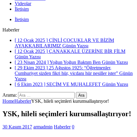
Videolar
İletişim
İletişim
Haberler
[ 12 Ocak 2025 ]
ÇİNLİ ÇOCUKLAR VE BİZİM
AYAKKABILARIMIZ
Günün Yazısı
[ 12 Ocak 2025 ]
ÇANAKKALE ÜZERİNE BİR FİLM
Günün Yazısı
[ 23 Nisan 2024 ]
Yoğun Yoğun Baktım Ben
Günün Yazısı
[ 29 Ekim 2023 ]
25 Ağustos 1925: “Öğretmenler,
Cumhuriyet sizden fikri hür, vicdanı hür nesiller ister”
Günün
Yazısı
[ 6 Ekim 2023 ]
SEÇİM VE MUHALEFET
Günün Yazısı
Arama:
Home
Haberler
YSK, hileli seçimleri kurumsallaştırıyor!
YSK, hileli seçimleri kurumsallaştırıyor!
30 Kasım 2017
armadmin
Haberler
0