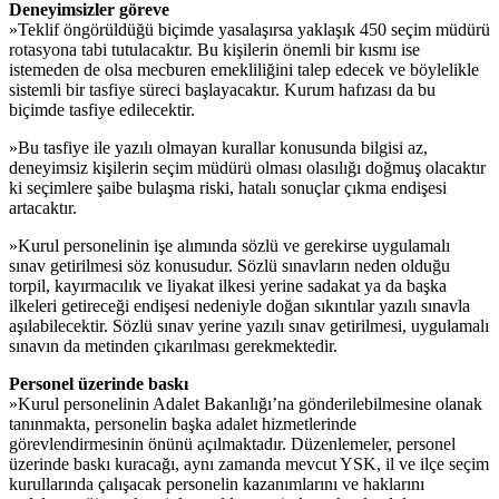
Deneyimsizler göreve
»Teklif öngörüldüğü biçimde yasalaşırsa yaklaşık 450 seçim müdürü
rotasyona tabi tutulacaktır. Bu kişilerin önemli bir kısmı ise
istemeden de olsa mecburen emekliliğini talep edecek ve böylelikle
sistemli bir tasfiye süreci başlayacaktır. Kurum hafızası da bu
biçimde tasfiye edilecektir.
»Bu tasfiye ile yazılı olmayan kurallar konusunda bilgisi az,
deneyimsiz kişilerin seçim müdürü olması olasılığı doğmuş olacaktır
ki seçimlere şaibe bulaşma riski, hatalı sonuçlar çıkma endişesi
artacaktır.
»Kurul personelinin işe alımında sözlü ve gerekirse uygulamalı
sınav getirilmesi söz konusudur. Sözlü sınavların neden olduğu
torpil, kayırmacılık ve liyakat ilkesi yerine sadakat ya da başka
ilkeleri getireceği endişesi nedeniyle doğan sıkıntılar yazılı sınavla
aşılabilecektir. Sözlü sınav yerine yazılı sınav getirilmesi, uygulamalı
sınavın da metinden çıkarılması gerekmektedir.
Personel üzerinde baskı
»Kurul personelinin Adalet Bakanlığı’na gönderilebilmesine olanak
tanınmakta, personelin başka adalet hizmetlerinde
görevlendirmesinin önünü açılmaktadır. Düzenlemeler, personel
üzerinde baskı kuracağı, aynı zamanda mevcut YSK, il ve ilçe seçim
kurullarında çalışacak personelin kazanımlarını ve haklarını