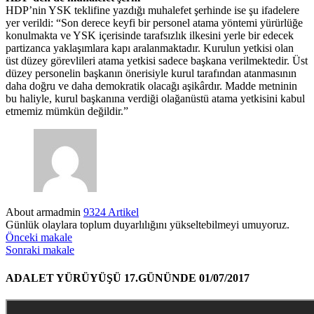
HDP’nin YSK teklifine yazdığı muhalefet şerhinde ise şu ifadelere
yer verildi: “Son derece keyfi bir personel atama yöntemi yürürlüğe
konulmakta ve YSK içerisinde tarafsızlık ilkesini yerle bir edecek
partizanca yaklaşımlara kapı aralanmaktadır. Kurulun yetkisi olan
üst düzey görevlileri atama yetkisi sadece başkana verilmektedir. Üst
düzey personelin başkanın önerisiyle kurul tarafından atanmasının
daha doğru ve daha demokratik olacağı aşikârdır. Madde metninin
bu haliyle, kurul başkanına verdiği olağanüstü atama yetkisini kabul
etmemiz mümkün değildir.”
About armadmin
9324 Artikel
Günlük olaylara toplum duyarlılığını yükseltebilmeyi umuyoruz.
Önceki makale
Sonraki makale
ADALET YÜRÜYÜŞÜ 17.GÜNÜNDE 01/07/2017