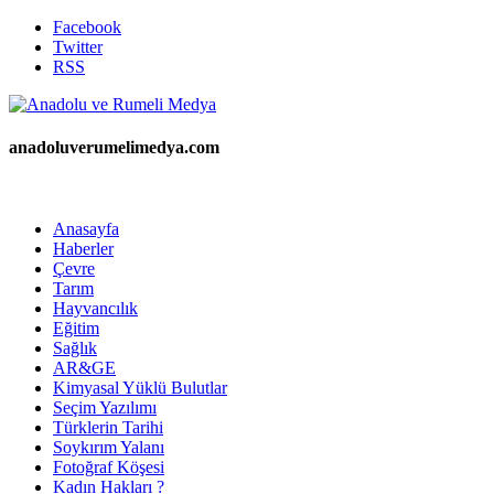
Facebook
Twitter
RSS
anadoluverumelimedya.com
Anasayfa
Haberler
Çevre
Tarım
Hayvancılık
Eğitim
Sağlık
AR&GE
Kimyasal Yüklü Bulutlar
Seçim Yazılımı
Türklerin Tarihi
Soykırım Yalanı
Fotoğraf Köşesi
Kadın Hakları ?