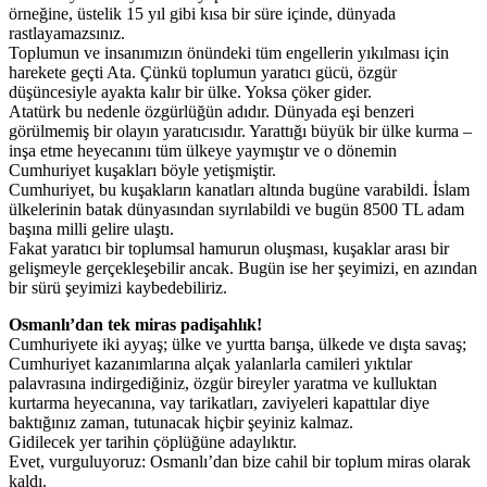
örneğine, üstelik 15 yıl gibi kısa bir süre içinde, dünyada
rastlayamazsınız.
Toplumun ve insanımızın önündeki tüm engellerin yıkılması için
harekete geçti Ata. Çünkü toplumun yaratıcı gücü, özgür
düşüncesiyle ayakta kalır bir ülke. Yoksa çöker gider.
Atatürk bu nedenle özgürlüğün adıdır. Dünyada eşi benzeri
görülmemiş bir olayın yaratıcısıdır. Yarattığı büyük bir ülke kurma –
inşa etme heyecanını tüm ülkeye yaymıştır ve o dönemin
Cumhuriyet kuşakları böyle yetişmiştir.
Cumhuriyet, bu kuşakların kanatları altında bugüne varabildi. İslam
ülkelerinin batak dünyasından sıyrılabildi ve bugün 8500 TL adam
başına milli gelire ulaştı.
Fakat yaratıcı bir toplumsal hamurun oluşması, kuşaklar arası bir
gelişmeyle gerçekleşebilir ancak. Bugün ise her şeyimizi, en azından
bir sürü şeyimizi kaybedebiliriz.
Osmanlı’dan tek miras padişahlık!
Cumhuriyete iki ayyaş; ülke ve yurtta barışa, ülkede ve dışta savaş;
Cumhuriyet kazanımlarına alçak yalanlarla camileri yıktılar
palavrasına indirgediğiniz, özgür bireyler yaratma ve kulluktan
kurtarma heyecanına, vay tarikatları, zaviyeleri kapattılar diye
baktığınız zaman, tutunacak hiçbir şeyiniz kalmaz.
Gidilecek yer tarihin çöplüğüne adaylıktır.
Evet, vurguluyoruz: Osmanlı’dan bize cahil bir toplum miras olarak
kaldı.