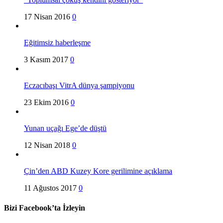
17 Nisan 2016
0
Eğitimsiz haberleşme
3 Kasım 2017
0
Eczacıbaşı VitrA dünya şampiyonu
23 Ekim 2016
0
Yunan uçağı Ege’de düştü
12 Nisan 2018
0
Çin’den ABD Kuzey Kore gerilimine açıklama
11 Ağustos 2017
0
Bizi Facebook’ta İzleyin