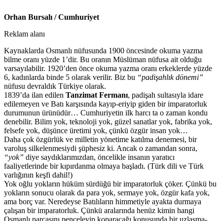
Orhan Bursalı / Cumhuriyet
Reklam alanı
Kaynaklarda Osmanlı nüfusunda 1900 öncesinde okuma yazma
bilme oranı yüzde 1’dir. Bu oranın Müslüman nüfusa ait olduğu
varsayılabilir. 1920’den önce okuma yazma oranı erkeklerde yüzde
6, kadınlarda binde 5 olarak verilir. Biz bu
“padişahlık dönemi”
nüfusu devraldık Türkiye olarak.
1839’da ilan edilen
Tanzimat Fermanı
, padişah sultasıyla idare
edilemeyen ve Batı karşısında kayıp-eriyip giden bir imparatorluk
durumunun ürünüdür… Cumhuriyetin ilk harcı ta o zaman kondu
denebilir. Bilim yok, teknoloji yok, güzel sanatlar yok, fabrika yok,
felsefe yok, düşünce üretimi yok, çünkü özgür insan yok…
Daha çok özgürlük ve milletin yönetime katılma denemesi, bir
varoluş silkelenmesiydi şüphesiz ki. Ancak o zamandan sonra,
“yok”
diye saydıklarımızdan, öncelikle insanın yaratıcı
faaliyetlerinde bir kıpırdanma olmaya başladı. (Türk dili ve Türk
varlığının keşfi dahil!)
Yok oğlu yokların hüküm sürdüğü bir imparatorluk çöker. Çünkü bu
yokların sonucu olarak da para yok, sermaye yok, özgür kafa yok,
ama borç var. Neredeyse Batılıların himmetiyle ayakta durmaya
çalışan bir imparatorluk. Çünkü aralarında henüz kimin hangi
Osmanlı parçasını pençeleyip koparacağı konusunda bir uzlaşma-