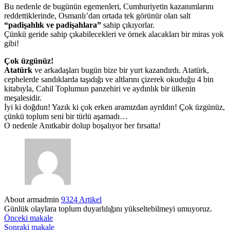
Bu nedenle de bugünün egemenleri, Cumhuriyetin kazanımlarını
reddettiklerinde, Osmanlı’dan ortada tek görünür olan salt
“padişahlık
ve padişahlara”
sahip çıkıyorlar.
Çünkü geride sahip çıkabilecekleri ve örnek alacakları bir miras yok
gibi!
Çok üzgünüz!
Atatürk
ve arkadaşları bugün bize bir yurt kazandırdı. Atatürk,
cephelerde sandıklarda taşıdığı ve altlarını çizerek okuduğu 4 bin
kitabıyla, Cahil Toplumun panzehiri ve aydınlık bir ülkenin
meşalesidir.
İyi ki doğdun! Yazık ki çok erken aramızdan ayrıldın! Çok üzgünüz,
çünkü toplum seni bir türlü aşamadı…
O nedenle Anıtkabir dolup boşalıyor her fırsatta!
About armadmin
9324 Artikel
Günlük olaylara toplum duyarlılığını yükseltebilmeyi umuyoruz.
Önceki makale
Sonraki makale