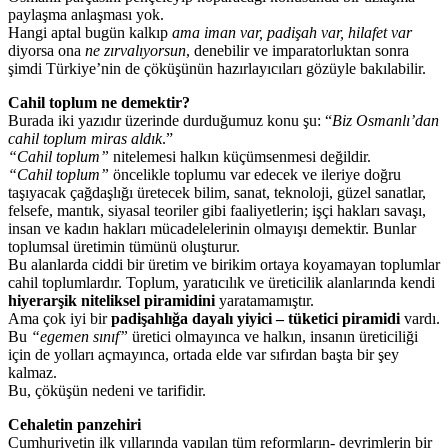
paylaşma anlaşması yok.
Hangi aptal bugün kalkıp
ama iman var, padişah
var, hilafet var
diyorsa ona
ne zırvalıyorsun
, denebilir ve imparatorluktan sonra
şimdi Türkiye’nin de çöküşünün hazırlayıcıları gözüyle bakılabilir.
Cahil toplum ne demektir?
Burada iki yazıdır üzerinde durduğumuz konu şu: “
Biz Osmanlı’dan
cahil toplum miras aldık
.”
“Cahil toplum”
nitelemesi halkın küçümsenmesi değildir.
“Cahil toplum”
öncelikle toplumu var edecek ve ileriye doğru
taşıyacak çağdaşlığı üretecek bilim, sanat, teknoloji, güzel sanatlar,
felsefe, mantık, siyasal teoriler gibi faaliyetlerin; işçi hakları savaşı,
insan ve kadın hakları mücadelelerinin olmayışı demektir. Bunlar
toplumsal üretimin tümünü oluşturur.
Bu alanlarda ciddi bir üretim ve birikim ortaya koyamayan toplumlar
cahil toplumlardır. Toplum, yaratıcılık ve üreticilik alanlarında kendi
hiyerarşik niteliksel piramidini
yaratamamıştır.
Ama çok iyi bir
padişahlığa dayalı yiyici –
tüketici piramidi
vardı.
Bu
“egemen sınıf”
üretici olmayınca ve halkın, insanın üreticiliği
için de yolları açmayınca, ortada elde var sıfırdan başta bir şey
kalmaz.
Bu, çöküşün nedeni ve tarifidir.
Cehaletin panzehiri
Cumhuriyetin ilk yıllarında yapılan tüm reformların- devrimlerin bir