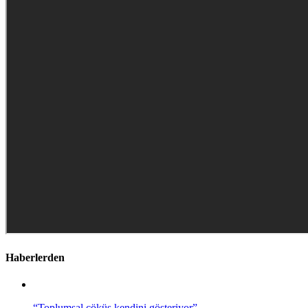
Haberlerden
“Toplumsal çöküş kendini gösteriyor”