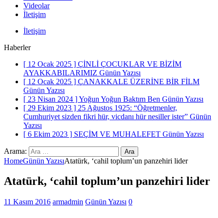
Videolar
İletişim
İletişim
Haberler
[ 12 Ocak 2025 ]
ÇİNLİ ÇOCUKLAR VE BİZİM
AYAKKABILARIMIZ
Günün Yazısı
[ 12 Ocak 2025 ]
ÇANAKKALE ÜZERİNE BİR FİLM
Günün Yazısı
[ 23 Nisan 2024 ]
Yoğun Yoğun Baktım Ben
Günün Yazısı
[ 29 Ekim 2023 ]
25 Ağustos 1925: “Öğretmenler,
Cumhuriyet sizden fikri hür, vicdanı hür nesiller ister”
Günün
Yazısı
[ 6 Ekim 2023 ]
SEÇİM VE MUHALEFET
Günün Yazısı
Arama:
Home
Günün Yazısı
Atatürk, ‘cahil toplum’un panzehiri lider
Atatürk, ‘cahil toplum’un panzehiri lider
11 Kasım 2016
armadmin
Günün Yazısı
0