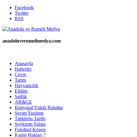
Facebook
Twitter
RSS
anadoluverumelimedya.com
Anasayfa
Haberler
Çevre
Tarım
Hayvancılık
Eğitim
Sağlık
AR&GE
Kimyasal Yüklü Bulutlar
Seçim Yazılımı
Türklerin Tarihi
Soykırım Yalanı
Fotoğraf Köşesi
Kadın Hakları ?