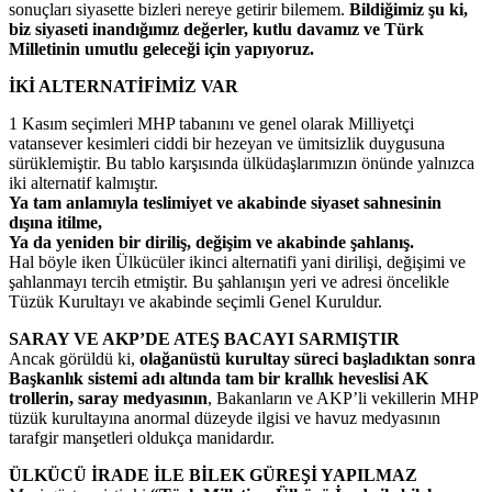
sonuçları siyasette bizleri nereye getirir bilemem.
Bildiğimiz şu ki,
biz siyaseti inandığımız değerler, kutlu davamız ve Türk
Milletinin umutlu geleceği için yapıyoruz.
İKİ ALTERNATİFİMİZ VAR
1 Kasım seçimleri MHP tabanını ve genel olarak Milliyetçi
vatansever kesimleri ciddi bir hezeyan ve ümitsizlik duygusuna
sürüklemiştir. Bu tablo karşısında ülküdaşlarımızın önünde yalnızca
iki alternatif kalmıştır.
Ya tam anlamıyla teslimiyet ve akabinde siyaset sahnesinin
dışına itilme,
Ya da yeniden bir diriliş, değişim ve akabinde şahlanış.
Hal böyle iken Ülkücüler ikinci alternatifi yani dirilişi, değişimi ve
şahlanmayı tercih etmiştir. Bu şahlanışın yeri ve adresi öncelikle
Tüzük Kurultayı ve akabinde seçimli Genel Kuruldur.
SARAY VE AKP’DE ATEŞ BACAYI SARMIŞTIR
Ancak görüldü ki,
olağanüstü kurultay süreci başladıktan sonra
Başkanlık sistemi adı altında tam bir krallık heveslisi AK
trollerin, saray medyasının
, Bakanların ve AKP’li vekillerin MHP
tüzük kurultayına anormal düzeyde ilgisi ve havuz medyasının
tarafgir manşetleri oldukça manidardır.
ÜLKÜCÜ İRADE İLE BİLEK GÜREŞİ YAPILMAZ