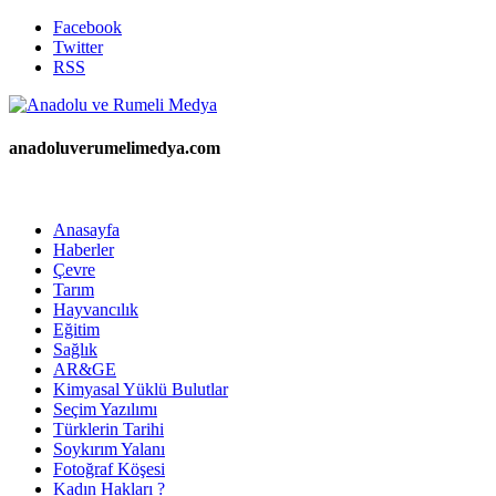
Facebook
Twitter
RSS
anadoluverumelimedya.com
Anasayfa
Haberler
Çevre
Tarım
Hayvancılık
Eğitim
Sağlık
AR&GE
Kimyasal Yüklü Bulutlar
Seçim Yazılımı
Türklerin Tarihi
Soykırım Yalanı
Fotoğraf Köşesi
Kadın Hakları ?