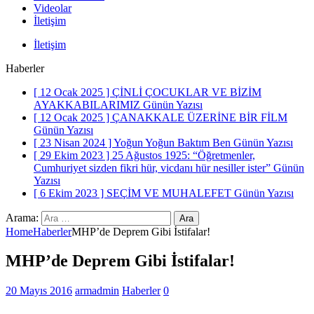
Videolar
İletişim
İletişim
Haberler
[ 12 Ocak 2025 ]
ÇİNLİ ÇOCUKLAR VE BİZİM
AYAKKABILARIMIZ
Günün Yazısı
[ 12 Ocak 2025 ]
ÇANAKKALE ÜZERİNE BİR FİLM
Günün Yazısı
[ 23 Nisan 2024 ]
Yoğun Yoğun Baktım Ben
Günün Yazısı
[ 29 Ekim 2023 ]
25 Ağustos 1925: “Öğretmenler,
Cumhuriyet sizden fikri hür, vicdanı hür nesiller ister”
Günün
Yazısı
[ 6 Ekim 2023 ]
SEÇİM VE MUHALEFET
Günün Yazısı
Arama:
Home
Haberler
MHP’de Deprem Gibi İstifalar!
MHP’de Deprem Gibi İstifalar!
20 Mayıs 2016
armadmin
Haberler
0