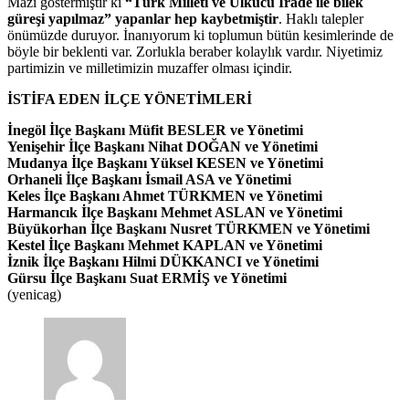
Mazi göstermiştir ki
“Türk Milleti ve Ülkücü İrade ile bilek
güreşi yapılmaz” yapanlar hep kaybetmiştir
. Haklı talepler
önümüzde duruyor. İnanıyorum ki toplumun bütün kesimlerinde de
böyle bir beklenti var. Zorlukla beraber kolaylık vardır. Niyetimiz
partimizin ve milletimizin muzaffer olması içindir.
İSTİFA EDEN İLÇE YÖNETİMLERİ
İnegöl İlçe Başkanı Müfit BESLER ve Yönetimi
Yenişehir İlçe Başkanı Nihat DOĞAN ve Yönetimi
Mudanya İlçe Başkanı Yüksel KESEN ve Yönetimi
Orhaneli İlçe Başkanı İsmail ASA ve Yönetimi
Keles İlçe Başkanı Ahmet TÜRKMEN ve Yönetimi
Harmancık İlçe Başkanı Mehmet ASLAN ve Yönetimi
Büyükorhan İlçe Başkanı Nusret TÜRKMEN ve Yönetimi
Kestel İlçe Başkanı Mehmet KAPLAN ve Yönetimi
İznik İlçe Başkanı Hilmi DÜKKANCI ve Yönetimi
Gürsu İlçe Başkanı Suat ERMİŞ ve Yönetimi
(yenicag)