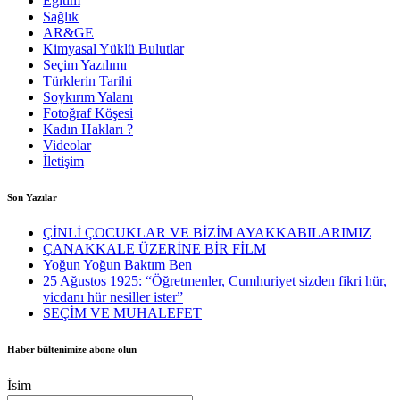
Eğitim
Sağlık
AR&GE
Kimyasal Yüklü Bulutlar
Seçim Yazılımı
Türklerin Tarihi
Soykırım Yalanı
Fotoğraf Köşesi
Kadın Hakları ?
Videolar
İletişim
Son Yazılar
ÇİNLİ ÇOCUKLAR VE BİZİM AYAKKABILARIMIZ
ÇANAKKALE ÜZERİNE BİR FİLM
Yoğun Yoğun Baktım Ben
25 Ağustos 1925: “Öğretmenler, Cumhuriyet sizden fikri hür,
vicdanı hür nesiller ister”
SEÇİM VE MUHALEFET
Haber bültenimize abone olun
İsim