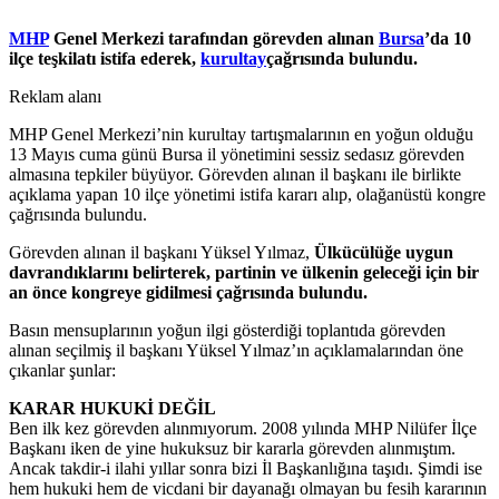
MHP
Genel Merkezi tarafından görevden alınan
Bursa
’da 10
ilçe teşkilatı istifa ederek,
kurultay
çağrısında bulundu.
Reklam alanı
MHP Genel Merkezi’nin kurultay tartışmalarının en yoğun olduğu
13 Mayıs cuma günü Bursa il yönetimini sessiz sedasız görevden
almasına tepkiler büyüyor. Görevden alınan il başkanı ile birlikte
açıklama yapan 10 ilçe yönetimi istifa kararı alıp, olağanüstü kongre
çağrısında bulundu.
Görevden alınan il başkanı Yüksel Yılmaz,
Ülkücülüğe uygun
davrandıklarını belirterek, partinin ve ülkenin geleceği için bir
an önce kongreye gidilmesi çağrısında bulundu.
Basın mensuplarının yoğun ilgi gösterdiği toplantıda görevden
alınan seçilmiş il başkanı Yüksel Yılmaz’ın açıklamalarından öne
çıkanlar şunlar:
KARAR HUKUKİ DEĞİL
Ben ilk kez görevden alınmıyorum. 2008 yılında MHP Nilüfer İlçe
Başkanı iken de yine hukuksuz bir kararla görevden alınmıştım.
Ancak takdir-i ilahi yıllar sonra bizi İl Başkanlığına taşıdı. Şimdi ise
hem hukuki hem de vicdani bir dayanağı olmayan bu fesih kararının