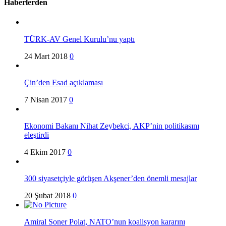
Haberlerden
TÜRK-AV Genel Kurulu’nu yaptı
24 Mart 2018
0
Çin’den Esad açıklaması
7 Nisan 2017
0
Ekonomi Bakanı Nihat Zeybekci, AKP’nin politikasını
eleştirdi
4 Ekim 2017
0
300 siyasetçiyle görüşen Akşener’den önemli mesajlar
20 Şubat 2018
0
Amiral Soner Polat, NATO’nun koalisyon kararını