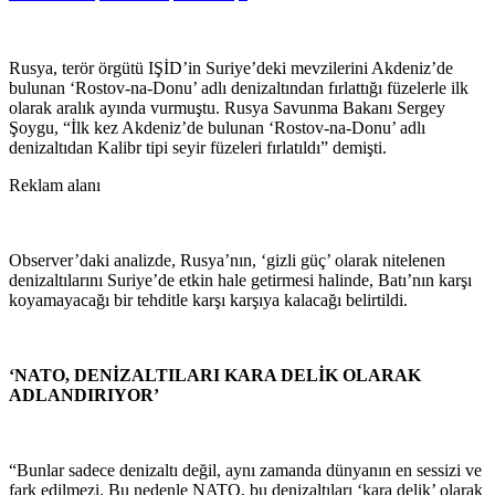
Rusya, terör örgütü IŞİD’in Suriye’deki mevzilerini Akdeniz’de
bulunan ‘Rostov-na-Donu’ adlı denizaltından fırlattığı füzelerle ilk
olarak aralık ayında vurmuştu. Rusya Savunma Bakanı Sergey
Şoygu, “İlk kez Akdeniz’de bulunan ‘Rostov-na-Donu’ adlı
denizaltıdan Kalibr tipi seyir füzeleri fırlatıldı” demişti.
Reklam alanı
Observer’daki analizde, Rusya’nın, ‘gizli güç’ olarak nitelenen
denizaltılarını Suriye’de etkin hale getirmesi halinde, Batı’nın karşı
koyamayacağı bir tehditle karşı karşıya kalacağı belirtildi.
‘NATO, DENİZALTILARI KARA DELİK OLARAK
ADLANDIRIYOR’
“Bunlar sadece denizaltı değil, aynı zamanda dünyanın en sessizi ve
fark edilmezi. Bu nedenle NATO, bu denizaltıları ‘kara delik’ olarak