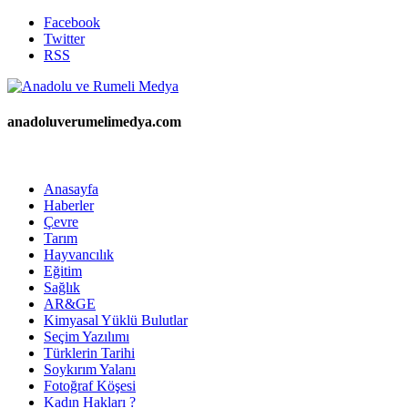
Facebook
Twitter
RSS
anadoluverumelimedya.com
Anasayfa
Haberler
Çevre
Tarım
Hayvancılık
Eğitim
Sağlık
AR&GE
Kimyasal Yüklü Bulutlar
Seçim Yazılımı
Türklerin Tarihi
Soykırım Yalanı
Fotoğraf Köşesi
Kadın Hakları ?