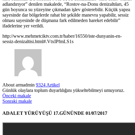
adlandırıyor” denilen makalede, “Rostov-na-Donu denizaltıları, 45
gün boyunca su yüzeyine çıkmadan işlev gösterebilir. Küçük yapısı
sayesinde dar bölgelerde rahat bir şekilde manevra yapabilir, sessiz
olması sayesinde de düşmana fark edilmeden hareket edebilir”
ifadelerine yer verildi.
http://www.mehmetciktv.com.tr/haber/16550/iste-dunyanin-en-
sessiz-denizaltisi.html#.VtxIPfmLS1s
About armadmin
9324 Artikel
Günlük olaylara toplum duyarlılığını yükseltebilmeyi umuyoruz.
Önceki makale
Sonraki makale
ADALET YÜRÜYÜŞÜ 17.GÜNÜNDE 01/07/2017