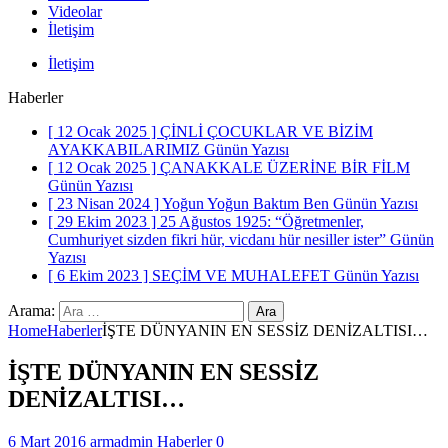
Videolar
İletişim
İletişim
Haberler
[ 12 Ocak 2025 ]
ÇİNLİ ÇOCUKLAR VE BİZİM
AYAKKABILARIMIZ
Günün Yazısı
[ 12 Ocak 2025 ]
ÇANAKKALE ÜZERİNE BİR FİLM
Günün Yazısı
[ 23 Nisan 2024 ]
Yoğun Yoğun Baktım Ben
Günün Yazısı
[ 29 Ekim 2023 ]
25 Ağustos 1925: “Öğretmenler,
Cumhuriyet sizden fikri hür, vicdanı hür nesiller ister”
Günün
Yazısı
[ 6 Ekim 2023 ]
SEÇİM VE MUHALEFET
Günün Yazısı
Arama:
Home
Haberler
İŞTE DÜNYANIN EN SESSİZ DENİZALTISI…
İŞTE DÜNYANIN EN SESSİZ
DENİZALTISI…
6 Mart 2016
armadmin
Haberler
0