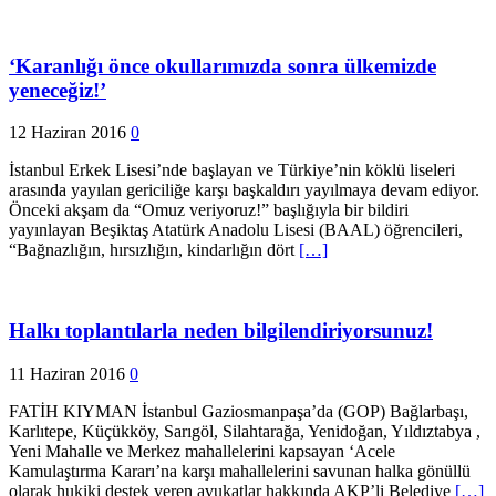
‘Karanlığı önce okullarımızda sonra ülkemizde
yeneceğiz!’
12 Haziran 2016
0
İstanbul Erkek Lisesi’nde başlayan ve Türkiye’nin köklü liseleri
arasında yayılan gericiliğe karşı başkaldırı yayılmaya devam ediyor.
Önceki akşam da “Omuz veriyoruz!” başlığıyla bir bildiri
yayınlayan Beşiktaş Atatürk Anadolu Lisesi (BAAL) öğrencileri,
“Bağnazlığın, hırsızlığın, kindarlığın dört
[…]
Halkı toplantılarla neden bilgilendiriyorsunuz!
11 Haziran 2016
0
FATİH KIYMAN İstanbul Gaziosmanpaşa’da (GOP) Bağlarbaşı,
Karlıtepe, Küçükköy, Sarıgöl, Silahtarağa, Yenidoğan, Yıldıztabya ,
Yeni Mahalle ve Merkez mahallelerini kapsayan ‘Acele
Kamulaştırma Kararı’na karşı mahallelerini savunan halka gönüllü
olarak hukiki destek veren avukatlar hakkında AKP’li Belediye
[…]