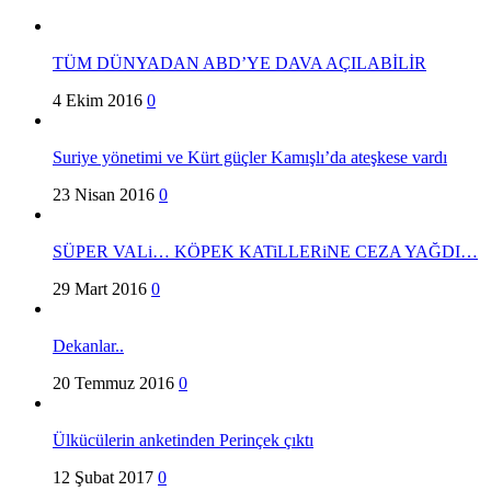
TÜM DÜNYADAN ABD’YE DAVA AÇILABİLİR
4 Ekim 2016
0
Suriye yönetimi ve Kürt güçler Kamışlı’da ateşkese vardı
23 Nisan 2016
0
SÜPER VALi… KÖPEK KATiLLERiNE CEZA YAĞDI…
29 Mart 2016
0
Dekanlar..
20 Temmuz 2016
0
Ülkücülerin anketinden Perinçek çıktı
12 Şubat 2017
0