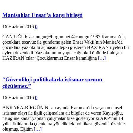
Manisalılar Ensar’a karşı birleşti
16 Haziran 2016
0
CAN UĞUR / canugur@birgun.net @canugur1987 Karaman’da
çocuklara tecavüz ile gündeme gelen Ensar Vakfı’nın Manisa’da
çocuklara yaz okulu açmasına tepki gösteren HAZİRAN üyeleri bir
eylem düzenledi. Yaz okulunun yapılacağı okul önünde buluşan
HAZİRAN’cılar ‘Çocuklarımızı Ensar karanlığına
[…]
“Güvenlikçi politikalarla istismar sorunu
çözülemez.”
16 Haziran 2016
0
ANKARA-BİRGÜN Nisan ayında Karaman’da yaşanan cinsel
istismar olayı ile ilgili çalışmalara ait bilgiler de veren Kayışoğlu,
“Bugüne kadar yapılan çalışmalar bize gösteriyor ki AKP’nin 14
yıllık iktidarında çocuklara yönelik tek politikası güvenlik üzerine
oluşmuş. Eğitim
[…]