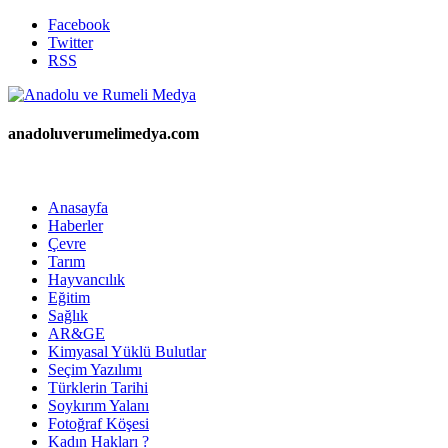
Facebook
Twitter
RSS
anadoluverumelimedya.com
Anasayfa
Haberler
Çevre
Tarım
Hayvancılık
Eğitim
Sağlık
AR&GE
Kimyasal Yüklü Bulutlar
Seçim Yazılımı
Türklerin Tarihi
Soykırım Yalanı
Fotoğraf Köşesi
Kadın Hakları ?