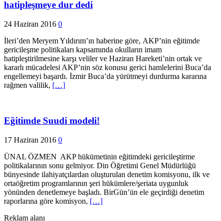
hatipleşmeye dur dedi
24 Haziran 2016
0
İleri’den Meryem Yıldırım’ın haberine göre, AKP’nin eğitimde
gericileşme politikaları kapsamında okulların imam
hatipleştirilmesine karşı veliler ve Haziran Hareketi’nin ortak ve
kararlı mücadelesi AKP’nin söz konusu gerici hamlelerini Buca’da
engellemeyi başardı. İzmir Buca’da yürütmeyi durdurma kararına
rağmen valilik,
[…]
Eğitimde Suudi modeli!
17 Haziran 2016
0
ÜNAL ÖZMEN AKP hükümetinin eğitimdeki gericileştirme
politikalarının sonu gelmiyor. Din Öğretimi Genel Müdürlüğü
bünyesinde ilahiyatçılardan oluşturulan denetim komisyonu, ilk ve
ortaöğretim programlarının şeri hükümlere/şeriata uygunluk
yönünden denetlemeye başladı. BirGün’ün ele geçirdiği denetim
raporlarına göre komisyon,
[…]
Reklam alanı