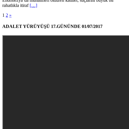
Endonezya’da muhalifleri öldüren katiller, suçlarını büyük bir
rahatlıkla itiraf
[…]
1
2
»
ADALET YÜRÜYÜŞÜ 17.GÜNÜNDE 01/07/2017