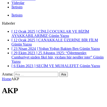
Videolar
İletişim
İletişim
Haberler
[ 12 Ocak 2025 ]
ÇİNLİ ÇOCUKLAR VE BİZİM
AYAKKABILARIMIZ
Günün Yazısı
[ 12 Ocak 2025 ]
ÇANAKKALE ÜZERİNE BİR FİLM
Günün Yazısı
[ 23 Nisan 2024 ]
Yoğun Yoğun Baktım Ben
Günün Yazısı
[ 29 Ekim 2023 ]
25 Ağustos 1925: “Öğretmenler,
Cumhuriyet sizden fikri hür, vicdanı hür nesiller ister”
Günün
Yazısı
[ 6 Ekim 2023 ]
SEÇİM VE MUHALEFET
Günün Yazısı
Arama:
Home
AKP
AKP