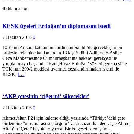
Reklam alanı
KESK üyeleri Erdoğan’ın diplomasını istedi
7 Haziran 2016
0
10 Ekim Ankara katliamının ardından Salihli’de gerçekleştirilen
protesto eylemine katılanlardan 13 kişi Salihli Adliyesi 5.Asliye
Ceza Mahkemesinde Cumhurbaşkanına hakaret gerekçesi ile
yargılanmaya başlandı. ‘Katil,Hırsız Erdoğan’ sözleri gerekçesi ile
TCK.nun 299/2.maddesi uyarınca cezalandırılmaları istemi ile
KESK,
[…]
‘AKP çetesinin ‘ciğerini’ sökecekler’
7 Haziran 2016
0
Ahmet Altan P24 için kaleme aldığı yazısında “Türkiye’deki çete
birdenbire “uluslararası suç örgütü” vasfı kazandı.” dedi. İşte Ahmet
Altan’ın ‘Çete!’ başlıklı o yazısı: Bir belgesel izlemiştim…