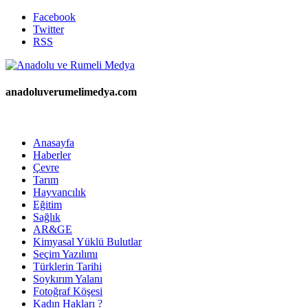
Facebook
Twitter
RSS
anadoluverumelimedya.com
Anasayfa
Haberler
Çevre
Tarım
Hayvancılık
Eğitim
Sağlık
AR&GE
Kimyasal Yüklü Bulutlar
Seçim Yazılımı
Türklerin Tarihi
Soykırım Yalanı
Fotoğraf Köşesi
Kadın Hakları ?