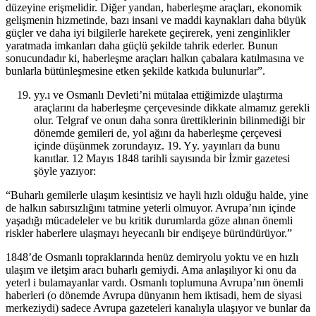
düzeyine erişmelidir. Diğer yandan, haberleşme araçları, ekonomik
gelişmenin hizmetinde, bazı insani ve maddi kaynakları daha büyük
güçler ve daha iyi bilgilerle harekete geçirerek, yeni zenginlikler
yaratmada imkanları daha güçlü şekilde tahrik ederler. Bunun
sonucundadır ki, haberleşme araçları halkın çabalara katılmasına ve
bunlarla bütünleşmesine etken şekilde katkıda bulunurlar”.
yy.ı ve Osmanlı Devleti’ni mütalaa ettiğimizde ulaştırma
araçlarını da haberleşme çerçevesinde dikkate almamız gerekli
olur. Telgraf ve onun daha sonra ürettiklerinin bilinmediği bir
dönemde gemileri de, yol ağını da haberleşme çerçevesi
içinde düşünmek zorundayız. 19. Yy. yayınları da bunu
kanıtlar. 12 Mayıs 1848 tarihli sayısında bir İzmir gazetesi
şöyle yazıyor:
“Buharlı gemilerle ulaşım kesintisiz ve hayli hızlı olduğu halde, yine
de halkın sabırsızlığını tatmine yeterli olmuyor. Avrupa’nın içinde
yaşadığı mücadeleler ve bu kritik durumlarda göze alınan önemli
riskler haberlere ulaşmayı heyecanlı bir endişeye büründürüyor.”
1848’de Osmanlı topraklarında henüz demiryolu yoktu ve en hızlı
ulaşım ve iletşim aracı buharlı gemiydi. Ama anlaşılıyor ki onu da
yeterl i bulamayanlar vardı. Osmanlı toplumuna Avrupa’nın önemli
haberleri (o dönemde Avrupa dünyanın hem iktisadi, hem de siyasi
merkeziydi) sadece Avrupa gazeteleri kanalıyla ulaşıyor ve bunlar da