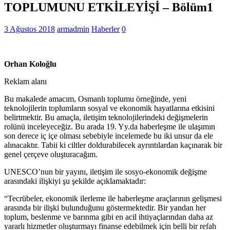
TOPLUMUNU ETKİLEYİŞİ – Bölüm1
3 Ağustos 2018
armadmin
Haberler
0
Orhan Koloğlu
Reklam alanı
Bu makalede amacım, Osmanlı toplumu örneğinde, yeni
teknolojilerin toplumların sosyal ve ekonomik hayatlarına etkisini
belirtmektir. Bu amaçla, iletişim teknolojilerindeki değişmelerin
rolünü inceleyeceğiz. Bu arada 19. Yy.da haberleşme ile ulaşımın
son derece iç içe olması sebebiyle incelemede bu iki unsur da ele
alınacaktır. Tabii ki ciltler doldurabilecek ayrıntılardan kaçınarak bir
genel çerçeve oluşturacağım.
UNESCO’nun bir yayını, iletişim ile sosyo-ekonomik değişme
arasındaki ilişkiyi şu şekilde açıklamaktadır:
“Tecrübeler, ekonomik ilerleme ile haberleşme araçlarının gelişmesi
arasında bir ilişki bulunduğunu göstermektedir. Bir yandan her
toplum, beslenme ve barınma gibi en acil ihtiyaçlarından daha az
yararlı hizmetler oluşturmayı finanse edebilmek için belli bir refah