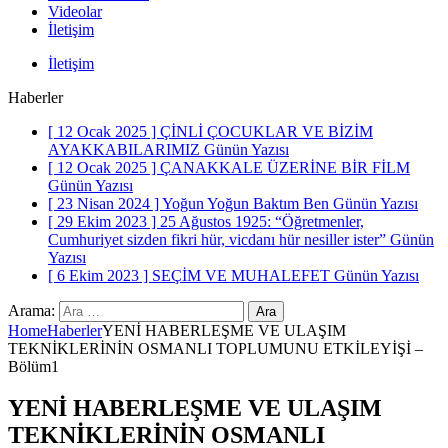
Videolar
İletişim
İletişim
Haberler
[ 12 Ocak 2025 ]
ÇİNLİ ÇOCUKLAR VE BİZİM
AYAKKABILARIMIZ
Günün Yazısı
[ 12 Ocak 2025 ]
ÇANAKKALE ÜZERİNE BİR FİLM
Günün Yazısı
[ 23 Nisan 2024 ]
Yoğun Yoğun Baktım Ben
Günün Yazısı
[ 29 Ekim 2023 ]
25 Ağustos 1925: “Öğretmenler,
Cumhuriyet sizden fikri hür, vicdanı hür nesiller ister”
Günün
Yazısı
[ 6 Ekim 2023 ]
SEÇİM VE MUHALEFET
Günün Yazısı
Arama:
Home
Haberler
YENİ HABERLEŞME VE ULAŞIM
TEKNİKLERİNİN OSMANLI TOPLUMUNU ETKİLEYİŞİ –
Bölüm1
YENİ HABERLEŞME VE ULAŞIM
TEKNİKLERİNİN OSMANLI