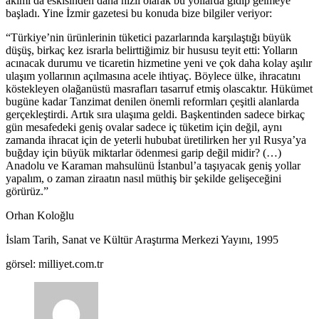
akımı da eskisinden daha hızlı olarak bu yollarda gidip gelmeye
başladı. Yine İzmir gazetesi bu konuda bize bilgiler veriyor:
“Türkiye’nin ürünlerinin tüketici pazarlarında karşılaştığı büyük
düşüş, birkaç kez israrla belirttiğimiz bir hususu teyit etti: Yolların
acınacak durumu ve ticaretin hizmetine yeni ve çok daha kolay aşılır
ulaşım yollarının açılmasına acele ihtiyaç. Böylece ülke, ihracatını
köstekleyen olağanüstü masrafları tasarruf etmiş olascaktır. Hükümet
bugüne kadar Tanzimat denilen önemli reformları çeşitli alanlarda
gerçekleştirdi. Artık sıra ulaşıma geldi. Başkentinden sadece birkaç
gün mesafedeki geniş ovalar sadece iç tüketim için değil, aynı
zamanda ihracat için de yeterli hububat üretilirken her yıl Rusya’ya
buğday için büyük miktarlar ödenmesi garip değil midir? (…)
Anadolu ve Karaman mahsulünü İstanbul’a taşıyacak geniş yollar
yapalım, o zaman ziraatın nasıl müthiş bir şekilde gelişeceğini
görürüz.”
Orhan Koloğlu
İslam Tarih, Sanat ve Kültür Araştırma Merkezi Yayını, 1995
görsel: milliyet.com.tr