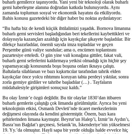
buharlı gemilerce taşınıyordu. Yani yeni bir teknoloji olarak buharlı
gemi haberleşme alanına doğrudan katkıda bulunuyordu. Aynı
zamanda toplumun sosyal ve ekonomik hayatını da etkiliyordu.
Bahis konusu gazetedeki bir diğer haber bu noktaı aydınlatıyor:
“Bu hafta biz de kendi küçük ihtilalimizi yaşadık. Bornova limanına
buharlı gemi servisleri başladığından beri tekellerini kaybettikleri ve
dolayısıyla kazançları azaldığı için kayıkçılar şikayete başladılar. Bir
dilekçe hazırladılar, önemli sayıda imza topladılar ve geçen
Perşembe günü valiye sundular; ama o, encümen toplantısını
pazartesiye erteledi. O gün yine vali konağına gittiler, fakat vali,
buharlı gemi seferlerini kaldırmaya yetkisi olmadığı için hiçbir şey
yapamayacağı konusunda boşu boşuna onları iknaya çalıştı.
Baltalarla silahlanan ve bazı kışkırtıcılar tarafından tahrik elden
kayıkçılar önce yolcu rıhtımını koruyan tahta perdeyi yıktılar, sonra
zorla gemiye girdiler ve tahribe başladılar (…) . Tayfaların
müdahalesiyle girişimleri sonuçsuz kaldı.”
Bu olay İzmir’e özgü değildir. Bu tür olaylar 1830’dan itibaren
buharlı gemlerin çalıştığı çok limanda görülmüştür. Ayrıca bu yeni
teknolojinin etkisi, Osmanlı Devleti’nde ticaret merkezlerinin
değişmesi olayında da kendini göstermiştir. Önem, bazı kara
şehirlerinden limana kaymıştır. Beyrut’un Halep’i, İzmir’in Aydın’ı,
Basra’nın Bağdat’ı geçmesi, Selanik’in, İskenderiye’nin yükselmesi
19. Yy.’da olmuştur. Hayli sapa bir yerde olduğu halde evvelce hiç