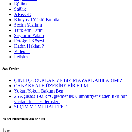
Eğitim
Sağlık
AR&GE
Kimyasal Yüklü Bulutlar
Seçim Yazılımı
Türklerin Tarihi
Soykırım Yalanı
Fotoğraf Köşesi
Kadın Hakları ?
Videolar
İletişim
Son Yazılar
ÇİNLİ ÇOCUKLAR VE BİZİM AYAKKABILARIMIZ
ÇANAKKALE ÜZERİNE BİR FİLM
Yoğun Yoğun Baktım Ben
25 Ağustos 1925: “Öğretmenler, Cumhuriyet sizden fikri hür,
vicdanı hür nesiller ister”
SEÇİM VE MUHALEFET
Haber bültenimize abone olun
İsim