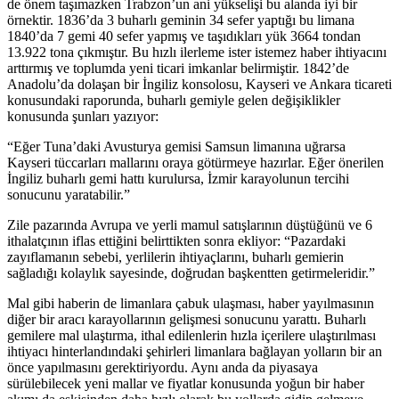
de önem taşımazken Trabzon’un ani yükselişi bu alanda iyi bir
örnektir. 1836’da 3 buharlı geminin 34 sefer yaptığı bu limana
1840’da 7 gemi 40 sefer yapmış ve taşıdıkları yük 3664 tondan
13.922 tona çıkmıştır. Bu hızlı ilerleme ister istemez haber ihtiyacını
arttırmış ve toplumda yeni ticari imkanlar belirmiştir. 1842’de
Anadolu’da dolaşan bir İngiliz konsolosu, Kayseri ve Ankara ticareti
konusundaki raporunda, buharlı gemiyle gelen değişiklikler
konusunda şunları yazıyor:
“Eğer Tuna’daki Avusturya gemisi Samsun limanına uğrarsa
Kayseri tüccarları mallarını oraya götürmeye hazırlar. Eğer önerilen
İngiliz buharlı gemi hattı kurulursa, İzmir karayolunun tercihi
sonucunu yaratabilir.”
Zile pazarında Avrupa ve yerli mamul satışlarının düştüğünü ve 6
ithalatçının iflas ettiğini belirttikten sonra ekliyor: “Pazardaki
zayıflamanın sebebi, yerlilerin ihtiyaçlarını, buharlı gemierin
sağladığı kolaylık sayesinde, doğrudan başkentten getirmeleridir.”
Mal gibi haberin de limanlara çabuk ulaşması, haber yayılmasının
diğer bir aracı karayollarının gelişmesi sonucunu yarattı. Buharlı
gemilere mal ulaştırma, ithal edilenlerin hızla içerilere ulaştırılması
ihtiyacı hinterlandındaki şehirleri limanlara bağlayan yolların bir an
önce yapılmasını gerektiriyordu. Aynı anda da piyasaya
sürülebilecek yeni mallar ve fiyatlar konusunda yoğun bir haber