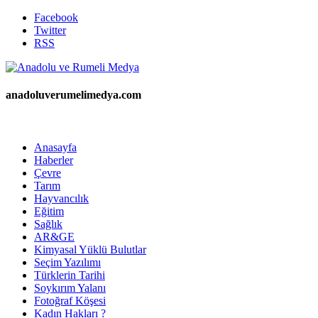
Facebook
Twitter
RSS
anadoluverumelimedya.com
Anasayfa
Haberler
Çevre
Tarım
Hayvancılık
Eğitim
Sağlık
AR&GE
Kimyasal Yüklü Bulutlar
Seçim Yazılımı
Türklerin Tarihi
Soykırım Yalanı
Fotoğraf Köşesi
Kadın Hakları ?