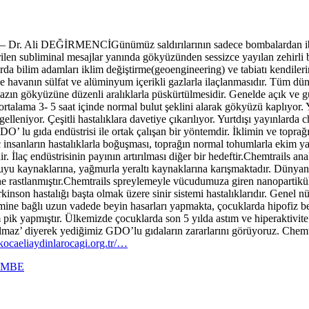
isi – Dr. Ali DEĞİRMENCİ
Günümüz saldırılarının sadece bombalardan ib
 verilen subliminal mesajlar yanında gökyüzünden sessizce yayılan zehirl
bilim adamları iklim değiştirme(geoengineering) ve tabiatı kendilerine
vanın sülfat ve alüminyum içerikli gazlarla ilaçlanmasıdır. Tüm dünya
zın gökyüzüne düzenli aralıklarla püskürtülmesidir. Genelde açık ve
i ortalama 3- 5 saat içinde normal bulut şeklini alarak gökyüzü kaplıyo
gelleniyor. Çeşitli hastalıklara davetiye çıkarılıyor. Yurtdışı yayınla
lu gıda endüstrisi ile ortak çalışan bir yöntemdir. İklimin ve toprağın 
 insanların hastalıklarla boğuşması, toprağın normal tohumlarla ekim y
İlaç endüstrisinin payının artırılması diğer bir hedeftir.Chemtrails ana
 kaynaklarına, yağmurla yeraltı kaynaklarına karışmaktadır. Dünyanın 
 rastlanmıştır.Chemtrails spreylemeyle vücudumuza giren nanopartikülle
son hastalığı başta olmak üzere sinir sistemi hastalıklarıdır. Genel nüfu
imine bağlı uzun vadede beyin hasarları yapmakta, çocuklarda hipofiz be
ik yapmıştır. Ülkemizde çocuklarda son 5 yılda astım ve hiperaktivite 
y olmaz’ diyerek yediğimiz GDO’lu gıdaların zararlarını görüyoruz. Chem
kocaeliaydinlarocagi.org.tr/…
EMBE