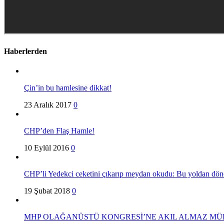
Haberlerden
Çin’in bu hamlesine dikkat!
23 Aralık 2017
0
CHP’den Flaş Hamle!
10 Eylül 2016
0
CHP’li Yedekci ceketini çıkarıp meydan okudu: Bu yoldan dönen
19 Şubat 2018
0
MHP OLAĞANÜSTÜ KONGRESİ’NE AKIL ALMAZ MÜ