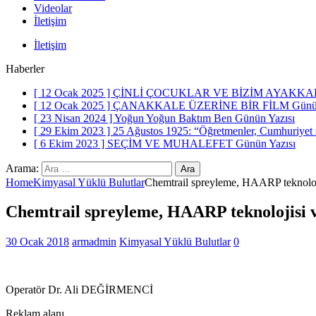
Videolar
İletişim
İletişim
Haberler
[ 12 Ocak 2025 ]
ÇİNLİ ÇOCUKLAR VE BİZİM AYAKKA
[ 12 Ocak 2025 ]
ÇANAKKALE ÜZERİNE BİR FİLM
Günü
[ 23 Nisan 2024 ]
Yoğun Yoğun Baktım Ben
Günün Yazısı
[ 29 Ekim 2023 ]
25 Ağustos 1925: “Öğretmenler, Cumhuriyet siz
[ 6 Ekim 2023 ]
SEÇİM VE MUHALEFET
Günün Yazısı
Arama:
Home
Kimyasal Yüklü Bulutlar
Chemtrail spreyleme, HAARP teknoloji
Chemtrail spreyleme, HAARP teknolojisi v
30 Ocak 2018
armadmin
Kimyasal Yüklü Bulutlar
0
Operatör Dr. Ali DEĞİRMENCİ
Reklam alanı