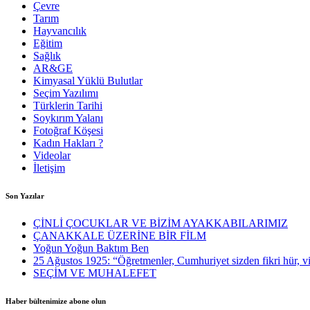
Çevre
Tarım
Hayvancılık
Eğitim
Sağlık
AR&GE
Kimyasal Yüklü Bulutlar
Seçim Yazılımı
Türklerin Tarihi
Soykırım Yalanı
Fotoğraf Köşesi
Kadın Hakları ?
Videolar
İletişim
Son Yazılar
ÇİNLİ ÇOCUKLAR VE BİZİM AYAKKABILARIMIZ
ÇANAKKALE ÜZERİNE BİR FİLM
Yoğun Yoğun Baktım Ben
25 Ağustos 1925: “Öğretmenler, Cumhuriyet sizden fikri hür, vic
SEÇİM VE MUHALEFET
Haber bültenimize abone olun