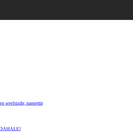
 şerefsizdir, namerttir
DAHALE!