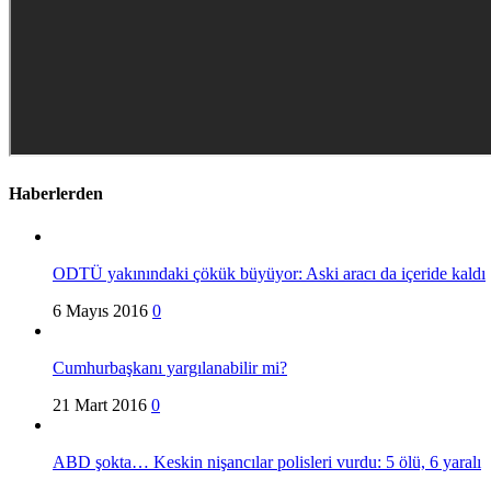
Haberlerden
ODTÜ yakınındaki çökük büyüyor: Aski aracı da içeride kaldı
6 Mayıs 2016
0
Cumhurbaşkanı yargılanabilir mi?
21 Mart 2016
0
ABD şokta… Keskin nişancılar polisleri vurdu: 5 ölü, 6 yaralı