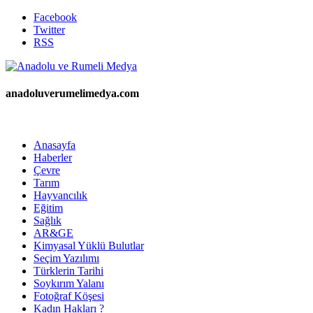
Facebook
Twitter
RSS
anadoluverumelimedya.com
Anasayfa
Haberler
Çevre
Tarım
Hayvancılık
Eğitim
Sağlık
AR&GE
Kimyasal Yüklü Bulutlar
Seçim Yazılımı
Türklerin Tarihi
Soykırım Yalanı
Fotoğraf Köşesi
Kadın Hakları ?