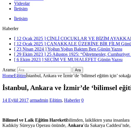
Videolar
İletişim
İletişim
Haberler
[ 12 Ocak 2025 ]
ÇİNLİ ÇOCUKLAR VE BİZİM AYAKKA
[ 12 Ocak 2025 ]
ÇANAKKALE ÜZERİNE BİR FİLM
Günü
[ 23 Nisan 2024 ]
Yoğun Yoğun Baktım Ben
Günün Yazısı
[ 29 Ekim 2023 ]
25 Ağustos 1925: “Öğretmenler, Cumhuriyet siz
[ 6 Ekim 2023 ]
SEÇİM VE MUHALEFET
Günün Yazısı
Arama:
Home
Eğitim
İstanbul, Ankara ve İzmir’de ‘bilimsel eğitim için’ sokağ
İstanbul, Ankara ve İzmir’de ‘bilimsel eğit
14 Eylül 2017
armadmin
Eğitim
,
Haberler
0
Bilimsel ve Laik Eğitim Hareketi
bilimden, laiklikten yana insanlar
Kadıköy Süreyya Operası önünde,
Ankara
’da Sakarya Caddesi’nde