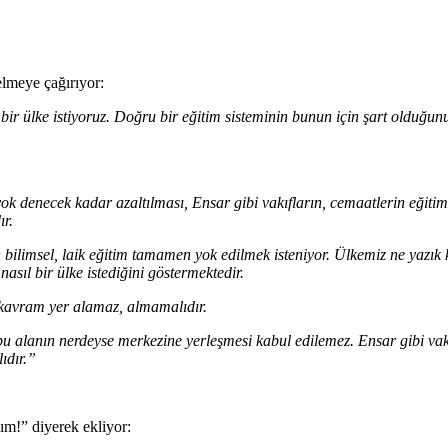
elmeye çağırıyor:
bir ülke istiyoruz. Doğru bir eğitim sisteminin bunun için şart olduğun
k denecek kadar azaltılması, Ensar gibi vakıfların, cemaatlerin eğiti
ır.
çin bilimsel, laik eğitim tamamen yok edilmek isteniyor. Ülkemiz ne yaz
 nasıl bir ülke istediğini göstermektedir.
 kavram yer alamaz, almamalıdır.
bu alanın nerdeyse merkezine yerleşmesi kabul edilemez. Ensar gibi vak
ıdır.”
ım!” diyerek ekliyor: