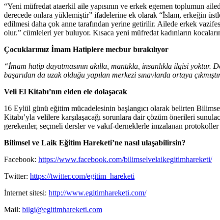
“Yeni müfredat ataerkil aile yapısının ve erkek egemen toplumun aile
derecede onlara yüklemiştir” ifadelerine ek olarak “İslam, erkeğin üstl
edilmesi daha çok anne tarafından yerine getirilir. Ailede erkek vazife
olur.” cümleleri yer buluyor. Kısaca yeni müfredat kadınların kocalarına
Çocuklarımız İmam Hatiplere mecbur bırakılıyor
“İmam hatip dayatmasının akılla, mantıkla, insanlıkla ilgisi yoktur.
başarıdan da uzak olduğu yapılan merkezi sınavlarda ortaya çıkmıştı
Veli El Kitabı’nın elden ele dolaşacak
16 Eylül günü eğitim mücadelesinin başlangıcı olarak belirten Bilimsel
Kitabı’yla velilere karşılaşacağı sorunlara dair çözüm önerileri sunula
gerekenler, seçmeli dersler ve vakıf-derneklerle imzalanan protokoller il
Bilimsel ve Laik Eğitim Hareketi’ne nasıl ulaşabilirsin?
Facebook:
https://www.facebook.com/bilimselvelaikegitimhareketi/
Twitter:
https://twitter.com/egitim_hareketi
İnternet sitesi:
http://www.egitimhareketi.com/
Mail:
bilgi@egitimhareketi.com