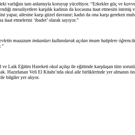
deki varlığını tam anlamıyla koruyup yüceltiyor. “Erkekler güç ve kuvv
endiği mesuliyetlere karşılık kadının da kocasına itaat etmesini istemiş v
sini yapar, ailesine karşı güzel davranır; kadın da ona karşı gereken mu
 itaat etmelerini ‘ibadet’ olarak sayıyor.”
 Devletin muazzam imkanları kullanılarak açılan imam hatiplere öğrencil
r.”
 ve Laik Eğitim Hareketi okul açılışı ile eğitimde karşılaşan tüm sorunl
cak. Hazırlanan Veli El Kitabı’nda okul aile birliklerinde yer almanın ö
e bilgiler yer alıyor.