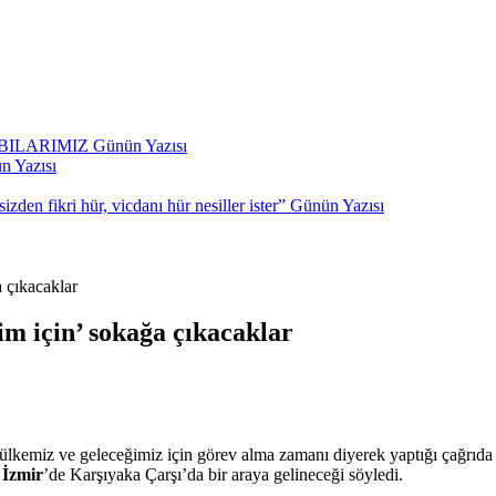
BILARIMIZ
Günün Yazısı
n Yazısı
den fikri hür, vicdanı hür nesiller ister”
Günün Yazısı
a çıkacaklar
im için’ sokağa çıkacaklar
a ülkemiz ve geleceğimiz için görev alma zamanı diyerek yaptığı çağrıd
,
İzmir
’de Karşıyaka Çarşı’da bir araya gelineceği söyledi.