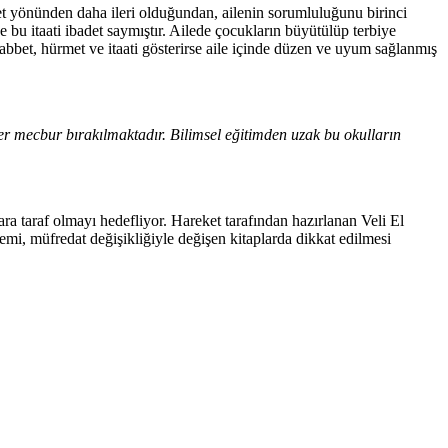
et yönünden daha ileri olduğundan, ailenin sorumluluğunu birinci
e bu itaati ibadet saymıştır. Ailede çocukların büyütülüp terbiye
habbet, hürmet ve itaati gösterirse aile içinde düzen ve uyum sağlanmış
er mecbur bırakılmaktadır. Bilimsel eğitimden uzak bu okulların
ara taraf olmayı hedefliyor. Hareket tarafından hazırlanan Veli El
nemi, müfredat değişikliğiyle değişen kitaplarda dikkat edilmesi