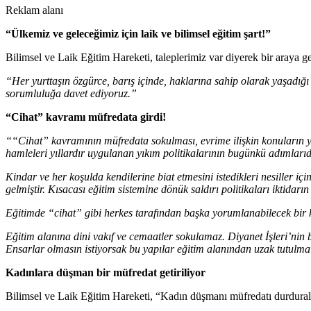
Reklam alanı
“Ülkemiz ve geleceğimiz için laik ve bilimsel eğitim şart!”
Bilimsel ve Laik Eğitim Hareketi, taleplerimiz var diyerek bir araya g
“Her yurttaşın özgürce, barış içinde, haklarına sahip olarak yaşadığı 
sorumluluğa davet ediyoruz.”
“Cihat” kavramı müfredata girdi!
““Cihat” kavramının müfredata sokulması, evrime ilişkin konuların yo
hamleleri yıllardır uygulanan yıkım politikalarının bugünkü adımlarıd
Kindar ve her koşulda kendilerine biat etmesini istedikleri nesiller i
gelmiştir. Kısacası eğitim sistemine dönük saldırı politikaları iktidarın
Eğitimde “cihat” gibi herkes tarafından başka yorumlanabilecek bir
Eğitim alanına dini vakıf ve cemaatler sokulamaz. Diyanet İşleri’nin 
Ensarlar olmasın istiyorsak bu yapılar eğitim alanından uzak tutulmal
Kadınlara düşman bir müfredat getiriliyor
Bilimsel ve Laik Eğitim Hareketi, “Kadın düşmanı müfredatı durdural