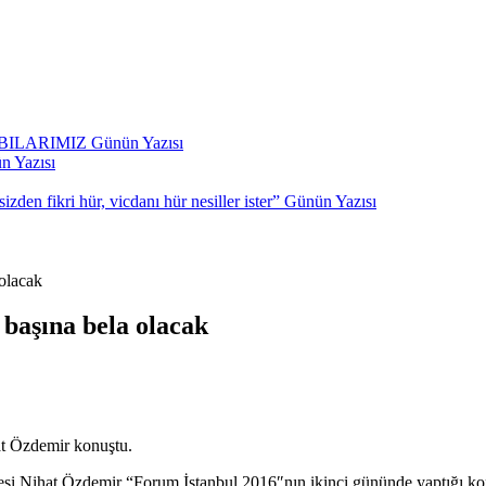
BILARIMIZ
Günün Yazısı
n Yazısı
den fikri hür, vicdanı hür nesiller ister”
Günün Yazısı
olacak
başına bela olacak
t Özdemir konuştu.
Nihat Özdemir “Forum İstanbul 2016″nın ikinci gününde yaptığı konuş