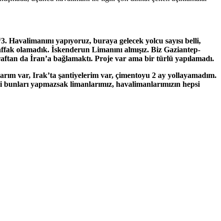
“3. Havalimanını yapıyoruz, buraya gelecek yolcu sayısı belli,
affak olamadık. İskenderun Limanını almışız. Biz Gaziantep-
araftan da İran’a bağlamaktı. Proje var ama bir türlü yapılamadı.
alarım var, Irak’ta şantiyelerim var, çimentoyu 2 ay yollayamadım.
mdi bunları yapmazsak limanlarımız, havalimanlarımızın hepsi