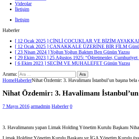
Videolar
İletişim
İletişim
Haberler
[ 12 Ocak 2025 ]
ÇİNLİ ÇOCUKLAR VE BİZİM AYAKKA
[ 12 Ocak 2025 ]
ÇANAKKALE ÜZERİNE BİR FİLM
Günü
[ 23 Nisan 2024 ]
Yoğun Yoğun Baktım Ben
Günün Yazısı
[ 29 Ekim 2023 ]
25 Ağustos 1925: “Öğretmenler, Cumhuriyet siz
[ 6 Ekim 2023 ]
SEÇİM VE MUHALEFET
Günün Yazısı
Arama:
Home
Haberler
Nihat Özdemir: 3. Havalimanı İstanbul’un başına bela 
Nihat Özdemir: 3. Havalimanı İstanbul’un 
7 Mayıs 2016
armadmin
Haberler
0
3. Havalimanını yapan Limak Holding Yönetim Kurulu Başkanı Niha
Limak Holding Yönetim Kurulu Başkanı ve İGA Yönetim Kurulu üyesi 