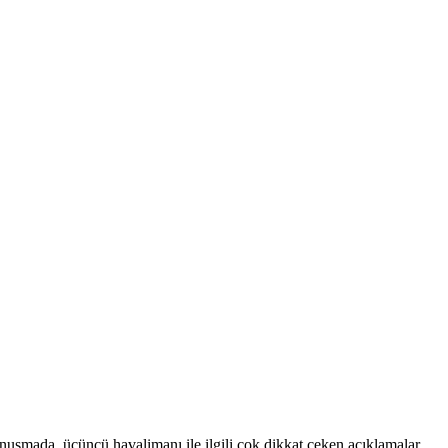
mada, üçüncü havalimanı ile ilgili çok dikkat çeken açıklamalar