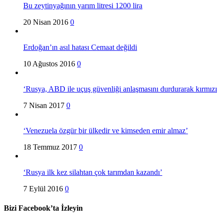
Bu zeytinyağının yarım litresi 1200 lira
20 Nisan 2016
0
Erdoğan’ın asıl hatası Cemaat değildi
10 Ağustos 2016
0
‘Rusya, ABD ile uçuş güvenliği anlaşmasını durdurarak kırmızı 
7 Nisan 2017
0
‘Venezuela özgür bir ülkedir ve kimseden emir almaz’
18 Temmuz 2017
0
‘Rusya ilk kez silahtan çok tarımdan kazandı’
7 Eylül 2016
0
Bizi Facebook’ta İzleyin