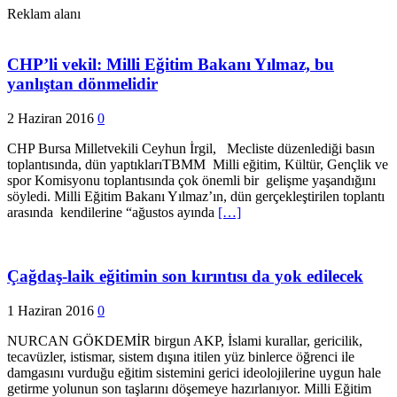
Reklam alanı
CHP’li vekil: Milli Eğitim Bakanı Yılmaz, bu
yanlıştan dönmelidir
2 Haziran 2016
0
CHP Bursa Milletvekili Ceyhun İrgil, Mecliste düzenlediği basın
toplantısında, dün yaptıklarıTBMM Milli eğitim, Kültür, Gençlik ve
spor Komisyonu toplantısında çok önemli bir gelişme yaşandığını
söyledi. Milli Eğitim Bakanı Yılmaz’ın, dün gerçekleştirilen toplantı
arasında kendilerine “ağustos ayında
[…]
Çağdaş-laik eğitimin son kırıntısı da yok edilecek
1 Haziran 2016
0
NURCAN GÖKDEMİR birgun AKP, İslami kurallar, gericilik,
tecavüzler, istismar, sistem dışına itilen yüz binlerce öğrenci ile
damgasını vurduğu eğitim sistemini gerici ideolojilerine uygun hale
getirme yolunun son taşlarını döşemeye hazırlanıyor. Milli Eğitim