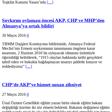
Teşkilat Kanunu Yasası’nda
[…]
Soykırım oylaması öncesi AKP, CHP ve MHP’den
Almanya’ya ortak bildiri
30 Mayıs 2016
0
TBMM Dışişleri Komisyonu bildirisinde, Almanya Federal
Meclisi’nin Ermeni soykırımının tanınmasını öngören karar
tasarısını, 2 Haziran 2016’da oylayacak olmasını üzüntüyle
öğrenildiği belirtilerek, “1915 olayları hakkında tarihi gerçekleri
tahrif eden ve hukukla bağdaşmayan tasarıyı şiddetle kınıyor ve
reddediyoruz”
[…]
CHP’de AKP’ye hizmet sunan zihniyet
27 Mayıs 2016
0
Ünal Özmen Genellikle eğitim yazan birisi olarak eğitim bakanı
değişikliği üzerine iki söz etmem beklenir. Bakanın değişmesi eğitim
politikasında nicel de olsa bir değişikliğe tekabül etmediği için bence