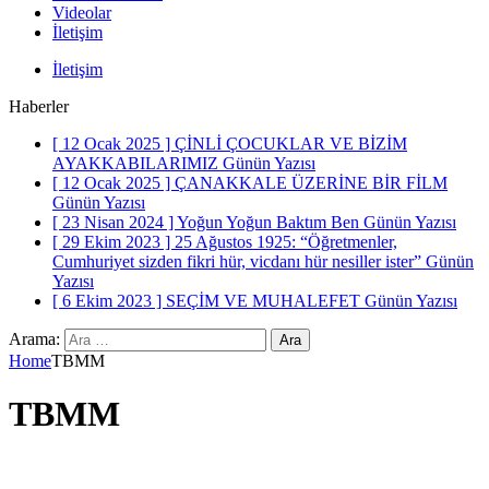
Videolar
İletişim
İletişim
Haberler
[ 12 Ocak 2025 ]
ÇİNLİ ÇOCUKLAR VE BİZİM
AYAKKABILARIMIZ
Günün Yazısı
[ 12 Ocak 2025 ]
ÇANAKKALE ÜZERİNE BİR FİLM
Günün Yazısı
[ 23 Nisan 2024 ]
Yoğun Yoğun Baktım Ben
Günün Yazısı
[ 29 Ekim 2023 ]
25 Ağustos 1925: “Öğretmenler,
Cumhuriyet sizden fikri hür, vicdanı hür nesiller ister”
Günün
Yazısı
[ 6 Ekim 2023 ]
SEÇİM VE MUHALEFET
Günün Yazısı
Arama:
Home
TBMM
TBMM