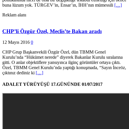
buna lüzum yok. TÜRGEV’in, Ensar’ın, İHH’nın mümessili
[…]
Reklam alanı
CHP’li Özgür Özel, Meclis’te Bakan aradı
12 Mayıs 2016
0
CHP Grup Başkanvekili Özgür Özel, dün TBMM Genel
Kurulu’nda “Hükümet nerede” diyerek Bakanlar Kurulu sıralarına
gitti. O anlar objektiflere yansıyınca ilginç görüntüler ortaya çıktı.
Özel, TBMM Genel Kurulu’nda yaptığı konuşmada, “Sayın İnceöz,
çıktınız dediniz ki
[…]
ADALET YÜRÜYÜŞÜ 17.GÜNÜNDE 01/07/2017