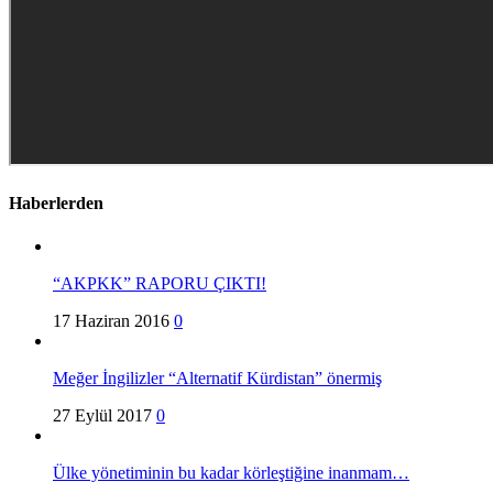
Haberlerden
“AKPKK” RAPORU ÇIKTI!
17 Haziran 2016
0
Meğer İngilizler “Alternatif Kürdistan” önermiş
27 Eylül 2017
0
Ülke yönetiminin bu kadar körleştiğine inanmam…