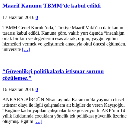
Maarif Kanunu TBMM’de kabul edildi
17 Haziran 2016
0
TBMM Genel Kurulu’nda, Türkiye Maarif Vakfı’na dair kanun
tasarısı kabul edildi. Kanuna göre, vakıf; yurt dışında “insanlığın
ortak birikim ve değerlerini esas alarak, örgün, yaygın eğitim
hizmetleri vermek ve geliştirmek amacıyla okul öncesi eğitimden,
üniversite
[…]
“Güvenlikçi politikalarla istismar sorunu
çözülemez.”
16 Haziran 2016
0
ANKARA-BİRGÜN Nisan ayında Karaman’da yaşanan cinsel
istismar olayı ile ilgili çalışmalara ait bilgiler de veren Kayışoğlu,
“Bugüne kadar yapılan çalışmalar bize gösteriyor ki AKP’nin 14
yıllık iktidarında çocuklara yönelik tek politikası güvenlik üzerine
oluşmuş. Eğitim
[…]