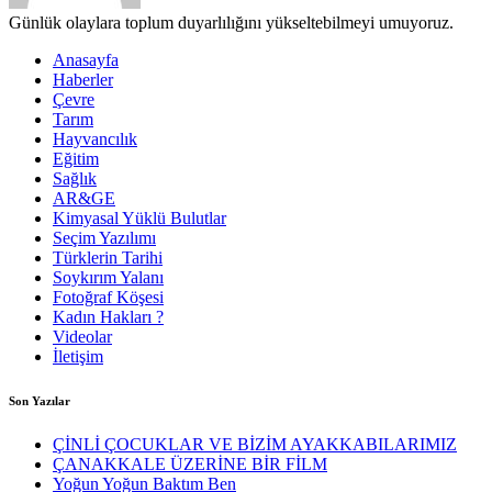
Günlük olaylara toplum duyarlılığını yükseltebilmeyi umuyoruz.
Anasayfa
Haberler
Çevre
Tarım
Hayvancılık
Eğitim
Sağlık
AR&GE
Kimyasal Yüklü Bulutlar
Seçim Yazılımı
Türklerin Tarihi
Soykırım Yalanı
Fotoğraf Köşesi
Kadın Hakları ?
Videolar
İletişim
Son Yazılar
ÇİNLİ ÇOCUKLAR VE BİZİM AYAKKABILARIMIZ
ÇANAKKALE ÜZERİNE BİR FİLM
Yoğun Yoğun Baktım Ben