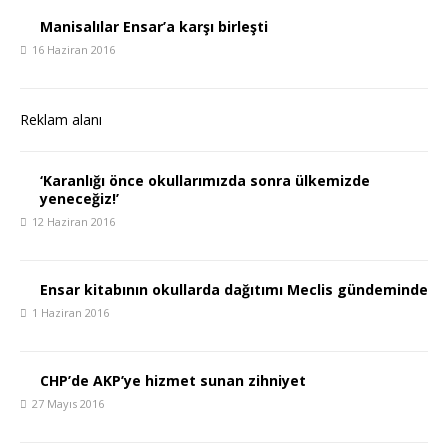
Manisalılar Ensar’a karşı birleşti
16 Haziran 2016
Reklam alanı
‘Karanlığı önce okullarımızda sonra ülkemizde
yeneceğiz!’
12 Haziran 2016
Ensar kitabının okullarda dağıtımı Meclis gündeminde
1 Haziran 2016
CHP’de AKP’ye hizmet sunan zihniyet
27 Mayıs 2016