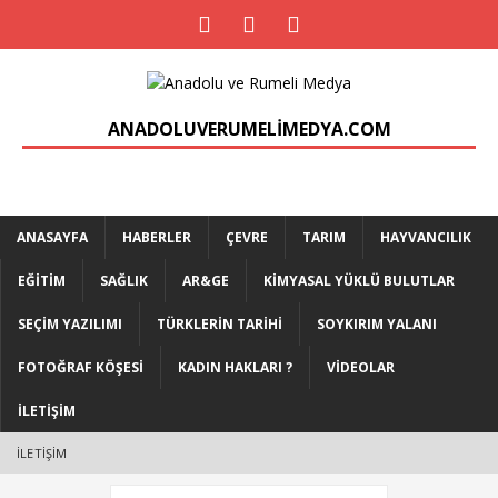
ANADOLUVERUMELIMEDYA.COM
ANASAYFA
HABERLER
ÇEVRE
TARIM
HAYVANCILIK
EĞITIM
SAĞLIK
AR&GE
KIMYASAL YÜKLÜ BULUTLAR
SEÇIM YAZILIMI
TÜRKLERIN TARIHI
SOYKIRIM YALANI
FOTOĞRAF KÖŞESI
KADIN HAKLARI ?
VIDEOLAR
İLETIŞIM
İLETIŞIM