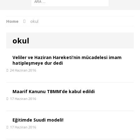
Home
okul
okul
Veliler ve Haziran Hareketi’nin mücadelesi imam
hatipleşmeye dur dedi
24 Haziran 2016
Maarif Kanunu TBMM’de kabul edildi
17 Haziran 2016
Eğitimde Suudi modeli!
17 Haziran 2016