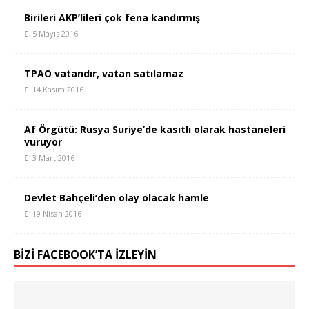
Birileri AKP’lileri çok fena kandırmış
5 Mayıs 2016
TPAO vatandır, vatan satılamaz
14 Kasım 2016
Af Örgütü: Rusya Suriye’de kasıtlı olarak hastaneleri
vuruyor
3 Mart 2016
Devlet Bahçeli’den olay olacak hamle
19 Nisan 2016
BIZI FACEBOOK’TA İZLEYIN