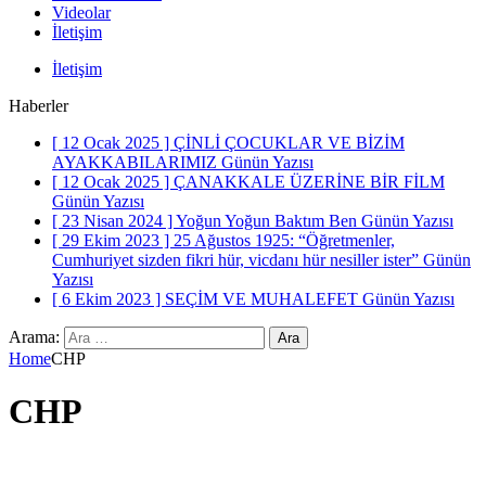
Videolar
İletişim
İletişim
Haberler
[ 12 Ocak 2025 ]
ÇİNLİ ÇOCUKLAR VE BİZİM
AYAKKABILARIMIZ
Günün Yazısı
[ 12 Ocak 2025 ]
ÇANAKKALE ÜZERİNE BİR FİLM
Günün Yazısı
[ 23 Nisan 2024 ]
Yoğun Yoğun Baktım Ben
Günün Yazısı
[ 29 Ekim 2023 ]
25 Ağustos 1925: “Öğretmenler,
Cumhuriyet sizden fikri hür, vicdanı hür nesiller ister”
Günün
Yazısı
[ 6 Ekim 2023 ]
SEÇİM VE MUHALEFET
Günün Yazısı
Arama:
Home
CHP
CHP