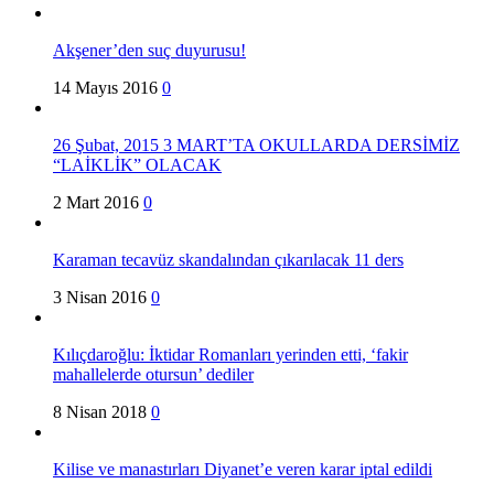
Akşener’den suç duyurusu!
14 Mayıs 2016
0
26 Şubat, 2015 3 MART’TA OKULLARDA DERSİMİZ
“LAİKLİK” OLACAK
2 Mart 2016
0
Karaman tecavüz skandalından çıkarılacak 11 ders
3 Nisan 2016
0
Kılıçdaroğlu: İktidar Romanları yerinden etti, ‘fakir
mahallelerde otursun’ dediler
8 Nisan 2018
0
Kilise ve manastırları Diyanet’e veren karar iptal edildi