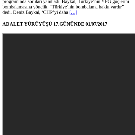
programında soruları yanıtladı. Baykal, Türkiye’nin YPG güçlerini
bombalamasına yönelik, “Türkiye’nin bombalama hakkı vardır”
dedi. Deniz Baykal, ‘CHP’yi daha
[…]
ADALET YÜRÜYÜŞÜ 17.GÜNÜNDE 01/07/2017