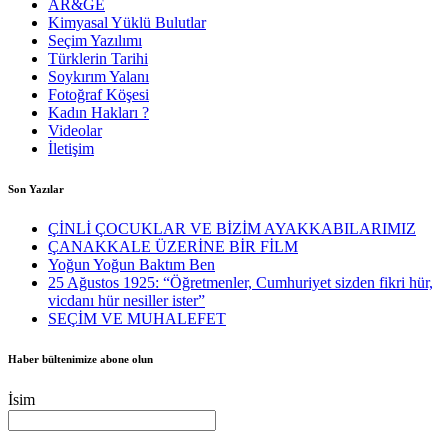
AR&GE
Kimyasal Yüklü Bulutlar
Seçim Yazılımı
Türklerin Tarihi
Soykırım Yalanı
Fotoğraf Köşesi
Kadın Hakları ?
Videolar
İletişim
Son Yazılar
ÇİNLİ ÇOCUKLAR VE BİZİM AYAKKABILARIMIZ
ÇANAKKALE ÜZERİNE BİR FİLM
Yoğun Yoğun Baktım Ben
25 Ağustos 1925: “Öğretmenler, Cumhuriyet sizden fikri hür,
vicdanı hür nesiller ister”
SEÇİM VE MUHALEFET
Haber bültenimize abone olun
İsim