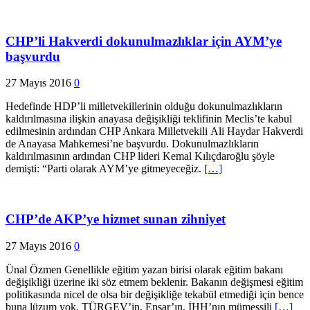
CHP’li Hakverdi dokunulmazlıklar için AYM’ye
başvurdu
27 Mayıs 2016
0
Hedefinde HDP’li milletvekillerinin olduğu dokunulmazlıkların
kaldırılmasına ilişkin anayasa değişikliği teklifinin Meclis’te kabul
edilmesinin ardından CHP Ankara Milletvekili Ali Haydar Hakverdi
de Anayasa Mahkemesi’ne başvurdu. Dokunulmazlıkların
kaldırılmasının ardından CHP lideri Kemal Kılıçdaroğlu şöyle
demişti: “Parti olarak AYM’ye gitmeyeceğiz.
[…]
CHP’de AKP’ye hizmet sunan zihniyet
27 Mayıs 2016
0
Ünal Özmen Genellikle eğitim yazan birisi olarak eğitim bakanı
değişikliği üzerine iki söz etmem beklenir. Bakanın değişmesi eğitim
politikasında nicel de olsa bir değişikliğe tekabül etmediği için bence
buna lüzum yok. TÜRGEV’in, Ensar’ın, İHH’nın mümessili
[…]