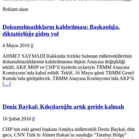
Reklam alanı
Dokunulmazlıkların kaldırılması: Başkanlığa,
diktatörlüğe giden yol
4 Mayıs 2016
0
AHMET SAYMADİ Hakkında fezleke bulunan milletvekillerinin
dokunulmazlıklarının kaldırılmasına ilişkin Anayasa değişikliği
teklifi, AKP, MHP ve CHP’li üyelerin oylarıyla TBMM Anayasa
Komisyonu’nda kabul edildi. Teklif, 16 Mayıs günü TBMM Genel
Kurulu’nda görüşülecek. TBMM Anayasa Komisyonu’nda AKP’li
[…]
Deniz Baykal: Kılıçdaroğlu artık geride kalmalı
16 Şubat 2016
0
CHP’nin eski genel başkanı Antalya milletvekili Deniz Baykal, dün
gece, CNN Türk’te Ahmet Hakan’ın sunduğu “Tarafsız Bölge”