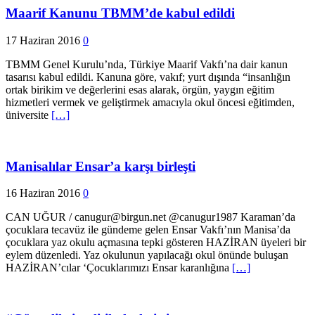
Maarif Kanunu TBMM’de kabul edildi
17 Haziran 2016
0
TBMM Genel Kurulu’nda, Türkiye Maarif Vakfı’na dair kanun
tasarısı kabul edildi. Kanuna göre, vakıf; yurt dışında “insanlığın
ortak birikim ve değerlerini esas alarak, örgün, yaygın eğitim
hizmetleri vermek ve geliştirmek amacıyla okul öncesi eğitimden,
üniversite
[…]
Manisalılar Ensar’a karşı birleşti
16 Haziran 2016
0
CAN UĞUR / canugur@birgun.net @canugur1987 Karaman’da
çocuklara tecavüz ile gündeme gelen Ensar Vakfı’nın Manisa’da
çocuklara yaz okulu açmasına tepki gösteren HAZİRAN üyeleri bir
eylem düzenledi. Yaz okulunun yapılacağı okul önünde buluşan
HAZİRAN’cılar ‘Çocuklarımızı Ensar karanlığına
[…]