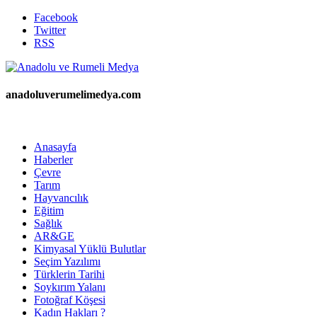
Facebook
Twitter
RSS
anadoluverumelimedya.com
Anasayfa
Haberler
Çevre
Tarım
Hayvancılık
Eğitim
Sağlık
AR&GE
Kimyasal Yüklü Bulutlar
Seçim Yazılımı
Türklerin Tarihi
Soykırım Yalanı
Fotoğraf Köşesi
Kadın Hakları ?