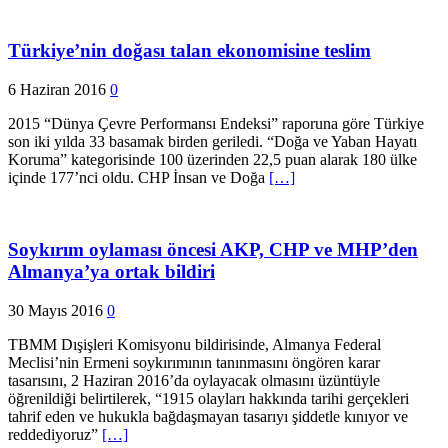
Türkiye’nin doğası talan ekonomisine teslim
6 Haziran 2016
0
2015 “Dünya Çevre Performansı Endeksi” raporuna göre Türkiye
son iki yılda 33 basamak birden geriledi. “Doğa ve Yaban Hayatı
Koruma” kategorisinde 100 üzerinden 22,5 puan alarak 180 ülke
içinde 177’nci oldu. CHP İnsan ve Doğa
[…]
Soykırım oylaması öncesi AKP, CHP ve MHP’den
Almanya’ya ortak bildiri
30 Mayıs 2016
0
TBMM Dışişleri Komisyonu bildirisinde, Almanya Federal
Meclisi’nin Ermeni soykırımının tanınmasını öngören karar
tasarısını, 2 Haziran 2016’da oylayacak olmasını üzüntüyle
öğrenildiği belirtilerek, “1915 olayları hakkında tarihi gerçekleri
tahrif eden ve hukukla bağdaşmayan tasarıyı şiddetle kınıyor ve
reddediyoruz”
[…]