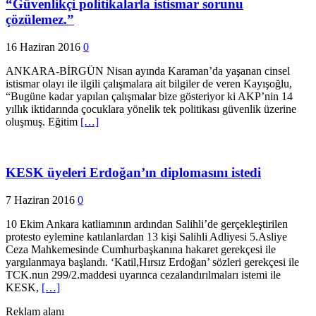
“Güvenlikçi politikalarla istismar sorunu
çözülemez.”
16 Haziran 2016
0
ANKARA-BİRGÜN Nisan ayında Karaman’da yaşanan cinsel
istismar olayı ile ilgili çalışmalara ait bilgiler de veren Kayışoğlu,
“Bugüne kadar yapılan çalışmalar bize gösteriyor ki AKP’nin 14
yıllık iktidarında çocuklara yönelik tek politikası güvenlik üzerine
oluşmuş. Eğitim
[…]
KESK üyeleri Erdoğan’ın diplomasını istedi
7 Haziran 2016
0
10 Ekim Ankara katliamının ardından Salihli’de gerçekleştirilen
protesto eylemine katılanlardan 13 kişi Salihli Adliyesi 5.Asliye
Ceza Mahkemesinde Cumhurbaşkanına hakaret gerekçesi ile
yargılanmaya başlandı. ‘Katil,Hırsız Erdoğan’ sözleri gerekçesi ile
TCK.nun 299/2.maddesi uyarınca cezalandırılmaları istemi ile
KESK,
[…]
Reklam alanı