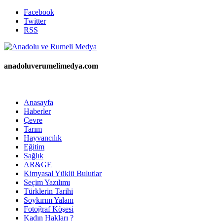
Facebook
Twitter
RSS
anadoluverumelimedya.com
Anasayfa
Haberler
Çevre
Tarım
Hayvancılık
Eğitim
Sağlık
AR&GE
Kimyasal Yüklü Bulutlar
Seçim Yazılımı
Türklerin Tarihi
Soykırım Yalanı
Fotoğraf Köşesi
Kadın Hakları ?