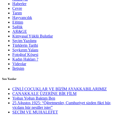
Haberler
Çevre
Tarım
Hayvancılık
Eğitim
Sağlık
AR&GE
Kimyasal Yüklü Bulutlar
Seçim Yazılımı
Türklerin Tarihi
Soykırım Yalanı
Fotoğraf Köşesi
Kadın Hakları ?
Videolar
İletişim
Son Yazılar
ÇİNLİ ÇOCUKLAR VE BİZİM AYAKKABILARIMIZ
ÇANAKKALE ÜZERİNE BİR FİLM
Yoğun Yoğun Baktım Ben
25 Ağustos 1925: “Öğretmenler, Cumhuriyet sizden fikri hür,
vicdanı hür nesiller ister”
SEÇİM VE MUHALEFET