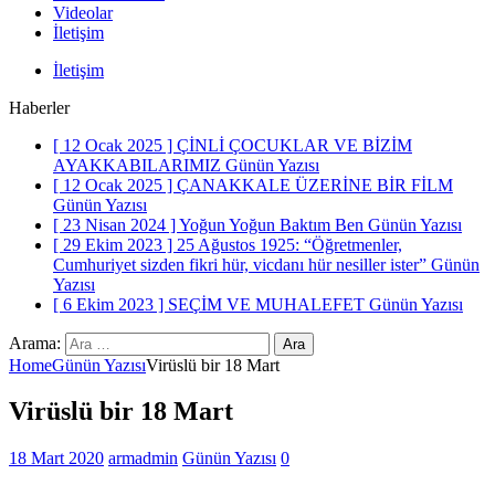
Videolar
İletişim
İletişim
Haberler
[ 12 Ocak 2025 ]
ÇİNLİ ÇOCUKLAR VE BİZİM
AYAKKABILARIMIZ
Günün Yazısı
[ 12 Ocak 2025 ]
ÇANAKKALE ÜZERİNE BİR FİLM
Günün Yazısı
[ 23 Nisan 2024 ]
Yoğun Yoğun Baktım Ben
Günün Yazısı
[ 29 Ekim 2023 ]
25 Ağustos 1925: “Öğretmenler,
Cumhuriyet sizden fikri hür, vicdanı hür nesiller ister”
Günün
Yazısı
[ 6 Ekim 2023 ]
SEÇİM VE MUHALEFET
Günün Yazısı
Arama:
Home
Günün Yazısı
Virüslü bir 18 Mart
Virüslü bir 18 Mart
18 Mart 2020
armadmin
Günün Yazısı
0