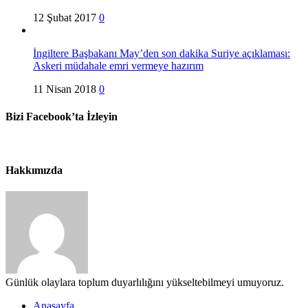
12 Şubat 2017
0
İngiltere Başbakanı May’den son dakika Suriye açıklaması:
Askeri müdahale emri vermeye hazırım
11 Nisan 2018
0
Bizi Facebook’ta İzleyin
Hakkımızda
Günlük olaylara toplum duyarlılığını yükseltebilmeyi umuyoruz.
Anasayfa