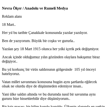
Nevra Ölçer / Anadolu ve Rumeli Medya
Reklam alanı
18 Mart..
Her yıl bu tarihte Çanakkale konusunda yazılar yazılıyor.
Ben de yazıyorum. Büyük bir coşku ve gururla..
Yazılan şey 18 Mart 1915 olunca her yılki içerik pek değişmiyor.
Ancak içinde olduğumuz yılın gözünden olaylara bakışımız biraz
değişiyor..
Bu yıl korkunç bir virüs saldırısının gölgesinde 105 yıl önceyi
hatırlıyoruz.
Vatan millet savunması konusuna bugün aynı şartlarda eğilecek
olsak ne olurdu diye de düşünmeden edemiyor insan..
Yani ülke saldırı altında ve bu durumda nasıl bir savunma aynı
gururu bize hissettirebilir diye düşünüyorum..
Bir kriz masası, bir bilim kurulu kuruldu. Ülkenin alanında en yetkin