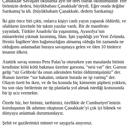
Çanakkale Savaşları okullarda ayrı bir ders olarak okutulmalıdır. Her
birimizin dedesi, büyükbabası Çanakkale’deydi. Eğer orada değilse
Sarıkamış’ta idi. (büyükbabam Çanakkale, dedem Sarıkamış)
İki gün önce biri çıktı, onlarca kişiyi canlı yayın yaparak öldürdü, ve
silahların üzerinde bir takım yazılar vardı. Bir de manifesto
yayınladı, Türkler Anadolu’da yaşasınmış, Ayasofya’nın
minarelerini yıkmak lazımmış, filan. İşin yapıldığı yer Yeni Zelanda.
Henüz İngiltere’den bağımsızlığını almamış olduğu bir zamanda ne
olduğunu anlamadan buraya savaşmaya gelen ve ölen 10 binlerce
insanın ülkesi.
Atatürk savaş sonrası Pera Palas’ta otururken yan masalarda birinin
kendisine kötü kötü bakması üzerine garsona, “nesi var” der. Garson
gelip “siz Gelibolu’da onun ailesinden birini öldürmüşsünüz” der.
Bunun üzerine “sor bakalım, onların burada ne işi varmış” der.
Olayın özeti bu iken, ve de bu konuda hiç kimsenin şüphesi yokken,
bu son olay birilerinin ne tip planlarla yol almak istediği konusunda
bir ip ucu vermekte.
Özetle biz, her birimiz, tarihimizi, özellikle de Cumhuriyet’imizin
kuruluşunun ilk adımını oluşturan Çanakkale’yi çok iyi bilmek ve
dünyaya anlatmak durumundayız.
Şehit ve gazilerimizi minnet ve saygıyla anıyoruz.