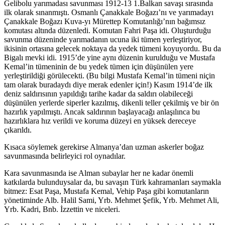
Gelibolu yarımadası savunması 1912-13 1.Balkan savaşı sırasında
ilk olarak sınanmıştı. Osmanlı Çanakkale Boğazı’nı ve yarımadayı
Çanakkale Boğazı Kuva-yı Mürettep Komutanlığı’nın bağımsız
komutası altında düzenledi. Komutan Fahri Paşa idi. Oluşturduğu
savunma düzeninde yarımadanın ucuna iki tümen yerleştiriyor,
ikisinin ortasına gelecek noktaya da yedek tümeni koyuyordu. Bu da
Bigalı mevki idi. 1915’de yine aynı düzenin kurulduğu ve Mustafa
Kemal’in tümeninin de bu yedek tümen için düşünülen yere
yerleştirildiği görülecekti. (Bu bilgi Mustafa Kemal’in tümeni niçin
tam olarak buradaydı diye merak edenler için!) Kasım 1914’de ilk
deniz saldırısının yapıldığı tarihe kadar da saldırı olabileceği
düşünülen yerlerde siperler kazılmış, dikenli teller çekilmiş ve bir ön
hazırlık yapılmıştı. Ancak saldırının başlayacağı anlaşılınca bu
hazırlıklara hız verildi ve koruma düzeyi en yüksek dereceye
çıkarıldı.
Kısaca söylemek gerekirse Almanya’dan uzman askerler boğaz
savunmasında belirleyici rol oynadılar.
Kara savunmasında ise Alman subaylar her ne kadar önemli
katkılarda bulunduysalar da, bu savaşın Türk kahramanları saymakla
bitmez: Esat Paşa, Mustafa Kemal, Vehip Paşa gibi komutanların
yönetiminde Alb. Halil Sami, Yrb. Mehmet Şefik, Yrb. Mehmet Ali,
Yrb. Kadri, Bnb. İzzettin ve niceleri.