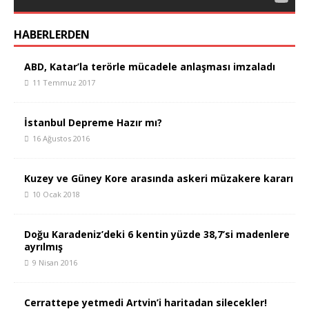
HABERLERDEN
ABD, Katar’la terörle mücadele anlaşması imzaladı
11 Temmuz 2017
İstanbul Depreme Hazır mı?
16 Ağustos 2016
Kuzey ve Güney Kore arasında askeri müzakere kararı
10 Ocak 2018
Doğu Karadeniz’deki 6 kentin yüzde 38,7’si madenlere
ayrılmış
9 Nisan 2016
Cerrattepe yetmedi Artvin’i haritadan silecekler!