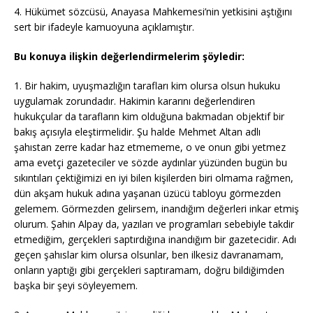
4. Hükümet sözcüsü, Anayasa Mahkemesi’nin yetkisini aştığını
sert bir ifadeyle kamuoyuna açıklamıştır.
Bu konuya ilişkin değerlendirmelerim şöyledir:
1. Bir hakim, uyuşmazlığın tarafları kim olursa olsun hukuku
uygulamak zorundadır. Hakimin kararını değerlendiren
hukukçular da tarafların kim olduğuna bakmadan objektif bir
bakış açısıyla eleştirmelidir. Şu halde Mehmet Altan adlı
şahıstan zerre kadar haz etmememe, o ve onun gibi yetmez
ama evetçi gazeteciler ve sözde aydınlar yüzünden bugün bu
sıkıntıları çektiğimizi en iyi bilen kişilerden biri olmama rağmen,
dün akşam hukuk adına yaşanan üzücü tabloyu görmezden
gelemem. Görmezden gelirsem, inandığım değerleri inkar etmiş
olurum. Şahin Alpay da, yazıları ve programları sebebiyle takdir
etmediğim, gerçekleri saptırdığına inandığım bir gazetecidir. Adı
geçen şahıslar kim olursa olsunlar, ben ilkesiz davranamam,
onların yaptığı gibi gerçekleri saptıramam, doğru bildiğimden
başka bir şeyi söyleyemem.