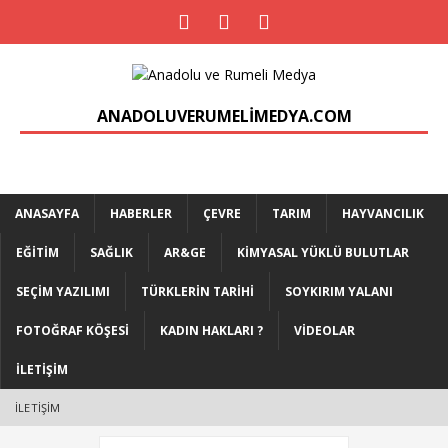
ANADOLUVERUMELIMEDYA.COM
ANASAYFA
HABERLER
ÇEVRE
TARIM
HAYVANCILIK
EĞITIM
SAĞLIK
AR&GE
KIMYASAL YÜKLÜ BULUTLAR
SEÇIM YAZILIMI
TÜRKLERIN TARIHI
SOYKIRIM YALANI
FOTOĞRAF KÖŞESI
KADIN HAKLARI ?
VIDEOLAR
İLETIŞIM
İLETIŞIM