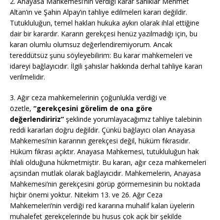
2. Anayasa Mahkemesi’nin verdiği karar sanıklar Mehmet
Altan’ın ve Şahin Alpay’ın tahliye edilmeleri kararı değildir.
Tutukluluğun, temel hakları hukuka aykırı olarak ihlal ettiğine
dair bir karardır. Kararın gerekçesi henüz yazılmadığı için, bu
kararı olumlu olumsuz değerlendiremiyorum. Ancak
tereddütsüz şunu söyleyebilirim: Bu karar mahkemeleri ve
idareyi bağlayıcıdır. İlgili şahıslar hakkında derhal tahliye kararı
verilmelidir.
3. Ağır ceza mahkemelerinin çoğunlukla verdiği ve
özetle,
“gerekçesini görelim de ona göre
değerlendiririz”
şeklinde yorumlayacağımız tahliye talebinin
reddi kararları doğru değildir. Çünkü bağlayıcı olan Anayasa
Mahkemesi’nin kararının gerekçesi değil, hüküm fıkrasıdır.
Hüküm fıkrası açıktır. Anayasa Mahkemesi, tutukluluğun hak
ihlali olduğuna hükmetmiştir. Bu kararı, ağır ceza mahkemeleri
açısından mutlak olarak bağlayıcıdır. Mahkemelerin, Anayasa
Mahkemesi’nin gerekçesini görüp görmemesinin bu noktada
hiçbir önemi yoktur. Nitekim 13. ve 26. Ağır Ceza
Mahkemeleri’nin verdiği red kararına muhalif kalan üyelerin
muhalefet gerekçelerinde bu husus çok açık bir şekilde