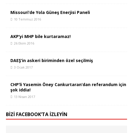
Missouri’de Yola Güneş Enerjisi Paneli
10 Temmuz 2016
AKP’yi MHP bile kurtaramaz!
26 Ekim 2016
DAEŞ’in askeri biriminden özel seçilmiş
3 Ocak 2017
CHP’li Yasemin Öney Cankurtaran’dan referandum için
şok iddia!
13 Nisan 2017
BIZI FACEBOOK’TA İZLEYIN