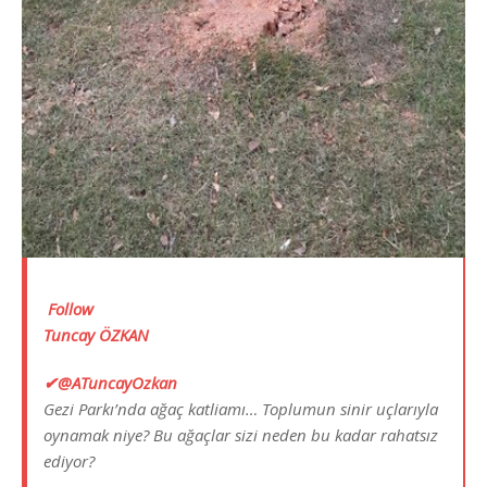
Follow
Tuncay ÖZKAN
✔
@ATuncayOzkan
Gezi Parkı’nda ağaç katliamı… Toplumun sinir uçlarıyla
oynamak niye? Bu ağaçlar sizi neden bu kadar rahatsız
ediyor?