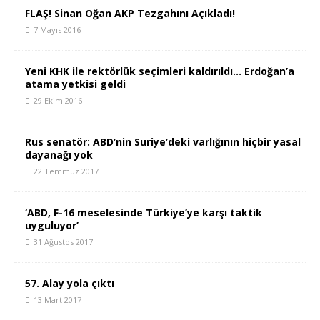
FLAŞ! Sinan Oğan AKP Tezgahını Açıkladı!
7 Mayıs 2016
Yeni KHK ile rektörlük seçimleri kaldırıldı… Erdoğan’a
atama yetkisi geldi
29 Ekim 2016
Rus senatör: ABD’nin Suriye’deki varlığının hiçbir yasal
dayanağı yok
22 Temmuz 2017
‘ABD, F-16 meselesinde Türkiye’ye karşı taktik
uyguluyor’
31 Ağustos 2017
57. Alay yola çıktı
13 Mart 2017