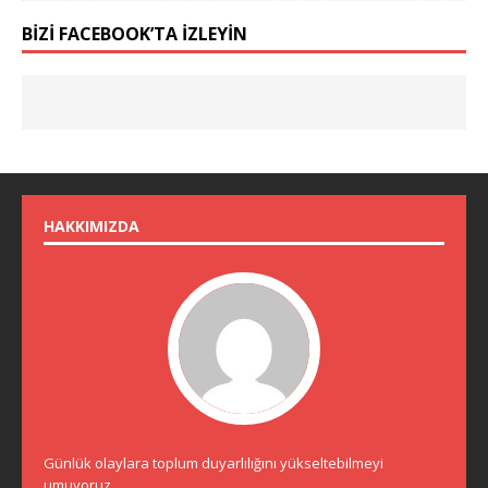
BIZI FACEBOOK’TA İZLEYIN
HAKKIMIZDA
Günlük olaylara toplum duyarlılığını yükseltebilmeyi
umuyoruz.