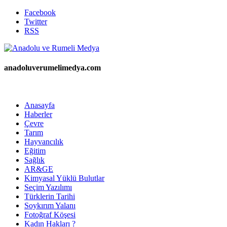
Facebook
Twitter
RSS
anadoluverumelimedya.com
Anasayfa
Haberler
Çevre
Tarım
Hayvancılık
Eğitim
Sağlık
AR&GE
Kimyasal Yüklü Bulutlar
Seçim Yazılımı
Türklerin Tarihi
Soykırım Yalanı
Fotoğraf Köşesi
Kadın Hakları ?