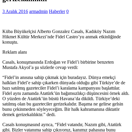
3 Aralık 2016
armadmin
Haberler
0
Küba Büyükelçisi Alberto Gonzalez Casals, Kadıköy Nazım
Hikmet Kültür Merkezi’nde Fidel Castro’yu anmak etkinliğinde
konuştu.
Reklam alanı
Casals, konuşmasında Erdoğan ve Fidel’i birbirine benzeten
Mustafa Akyol’a şu sözlerle cevap verdi:
“Fidel’in anısına sahip çıkmak için buradayız. Dünya emekçi
halkları Fidel’e sahip çıkarken dünyada olduğu gibi Türkiye’de de
bazı satılmış gazeteciler Fidel’i karalama kampanyası başlattılar.
Fidel aynı zamanda Atatürk’ün bağımsızlıkçı düşüncesini örnek aldı.
O yüzden de Atatürk’ün büstü Havana’da dikildi. Türkiye’deki
satılmış olan bu gazeteciler gerizekalıdır. Başıma ne gelirse gelsin
bunu çekinmeden söyleyeceğim. Bir halk kahramanına diktatör
demek gerizekalılıktır.” dedi.
Casals konuşmasınd ayrıca, “Fidel vatandır, Nazım gibi, Atatürk
gibi. Bizler vatanıma sahip çıkıyoruz, kanımız pahasına bunu