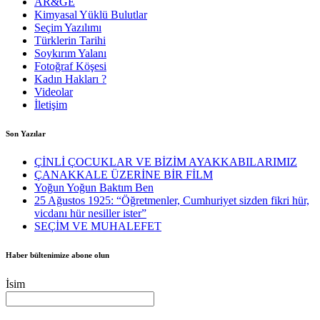
AR&GE
Kimyasal Yüklü Bulutlar
Seçim Yazılımı
Türklerin Tarihi
Soykırım Yalanı
Fotoğraf Köşesi
Kadın Hakları ?
Videolar
İletişim
Son Yazılar
ÇİNLİ ÇOCUKLAR VE BİZİM AYAKKABILARIMIZ
ÇANAKKALE ÜZERİNE BİR FİLM
Yoğun Yoğun Baktım Ben
25 Ağustos 1925: “Öğretmenler, Cumhuriyet sizden fikri hür,
vicdanı hür nesiller ister”
SEÇİM VE MUHALEFET
Haber bültenimize abone olun
İsim