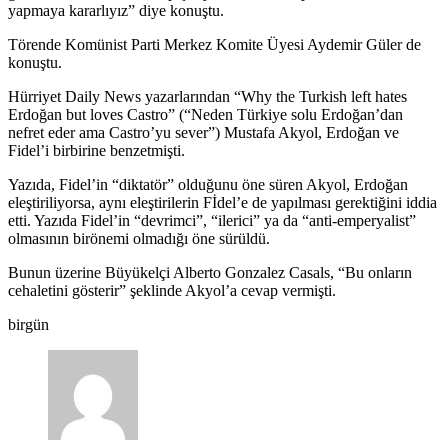
yapmaya kararlıyız” diye konuştu.
Törende Komünist Parti Merkez Komite Üyesi Aydemir Güler de
konuştu.
Hürriyet Daily News yazarlarından “Why the Turkish left hates
Erdoğan but loves Castro” (“Neden Türkiye solu Erdoğan’dan
nefret eder ama Castro’yu sever”) Mustafa Akyol, Erdoğan ve
Fidel’i birbirine benzetmişti.
Yazıda, Fidel’in “diktatör” olduğunu öne süren Akyol, Erdoğan
eleştiriliyorsa, aynı eleştirilerin Fİdel’e de yapılması gerektiğini iddia
etti. Yazıda Fidel’in “devrimci”, “ilerici” ya da “anti-emperyalist”
olmasının birönemi olmadığı öne sürüldü.
Bunun üzerine Büyükelçi Alberto Gonzalez Casals, “Bu onların
cehaletini gösterir” şeklinde Akyol’a cevap vermişti.
birgün