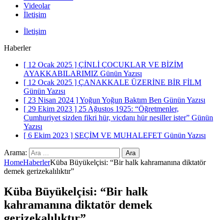
Videolar
İletişim
İletişim
Haberler
[ 12 Ocak 2025 ]
ÇİNLİ ÇOCUKLAR VE BİZİM
AYAKKABILARIMIZ
Günün Yazısı
[ 12 Ocak 2025 ]
ÇANAKKALE ÜZERİNE BİR FİLM
Günün Yazısı
[ 23 Nisan 2024 ]
Yoğun Yoğun Baktım Ben
Günün Yazısı
[ 29 Ekim 2023 ]
25 Ağustos 1925: “Öğretmenler,
Cumhuriyet sizden fikri hür, vicdanı hür nesiller ister”
Günün
Yazısı
[ 6 Ekim 2023 ]
SEÇİM VE MUHALEFET
Günün Yazısı
Arama:
Home
Haberler
Küba Büyükelçisi: “Bir halk kahramanına diktatör
demek gerizekalılıktır”
Küba Büyükelçisi: “Bir halk
kahramanına diktatör demek
gerizekalılıktır”