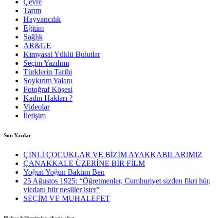
Çevre
Tarım
Hayvancılık
Eğitim
Sağlık
AR&GE
Kimyasal Yüklü Bulutlar
Seçim Yazılımı
Türklerin Tarihi
Soykırım Yalanı
Fotoğraf Köşesi
Kadın Hakları ?
Videolar
İletişim
Son Yazılar
ÇİNLİ ÇOCUKLAR VE BİZİM AYAKKABILARIMIZ
ÇANAKKALE ÜZERİNE BİR FİLM
Yoğun Yoğun Baktım Ben
25 Ağustos 1925: “Öğretmenler, Cumhuriyet sizden fikri hür,
vicdanı hür nesiller ister”
SEÇİM VE MUHALEFET