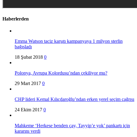
Haberlerden
Emma Watson taciz karşıtı kampanyaya 1 milyon sterlin
bağışladı
18 Şubat 2018
0
Polonya, Avrupa Kolordusu’ndan çekiliyor mu?
29 Mart 2017
0
CHP lideri Kemal Kılıçdaroğlu’ndan erken yerel seçim çağrısı
24 Ekim 2017
0
Mahkeme ‘Herkese benden çay, Tayyip’e yok’ pankartı için
kararını verdi