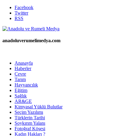
Facebook
Twitter
RSS
anadoluverumelimedya.com
Anasayfa
Haberler
Çevre
Tarım
Hayvancılık
Eğitim
Sağlık
AR&GE
Kimyasal Yüklü Bulutlar
Seçim Yazılımı
Türklerin Tarihi
Soykırım Yalanı
Fotoğraf Köşesi
Kadın Hakları ?