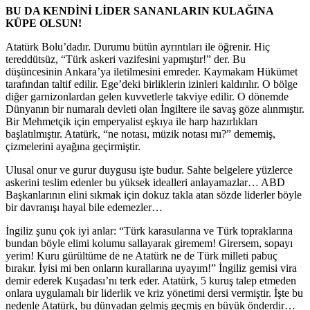
BU DA KENDİNİ LİDER SANANLARIN KULAĞINA
KÜPE OLSUN!
Atatürk Bolu’dadır. Durumu bütün ayrıntıları ile öğrenir. Hiç
tereddütsüz, “Türk askeri vazifesini yapmıştır!” der. Bu
düşüncesinin Ankara’ya iletilmesini emreder. Kaymakam Hükümet
tarafından taltif edilir. Ege’deki birliklerin izinleri kaldırılır. O bölge
diğer garnizonlardan gelen kuvvetlerle takviye edilir. O dönemde
Dünyanın bir numaralı devleti olan İngiltere ile savaş göze alınmıştır.
Bir Mehmetçik için emperyalist eşkıya ile harp hazırlıkları
başlatılmıştır. Atatürk, “ne notası, müzik notası mı?” dememiş,
çizmelerini ayağına geçirmiştir.
Ulusal onur ve gurur duygusu işte budur. Sahte belgelere yüzlerce
askerini teslim edenler bu yüksek idealleri anlayamazlar… ABD
Başkanlarının elini sıkmak için dokuz takla atan sözde liderler böyle
bir davranışı hayal bile edemezler…
İngiliz şunu çok iyi anlar: “Türk karasularına ve Türk topraklarına
bundan böyle elimi kolumu sallayarak giremem! Girersem, sopayı
yerim! Kuru gürültüme de ne Atatürk ne de Türk milleti pabuç
bırakır. İyisi mi ben onların kurallarına uyayım!” İngiliz gemisi vira
demir ederek Kuşadası’nı terk eder. Atatürk, 5 kuruş talep etmeden
onlara uygulamalı bir liderlik ve kriz yönetimi dersi vermiştir. İşte bu
nedenle Atatürk, bu dünyadan gelmiş geçmiş en büyük önderdir…