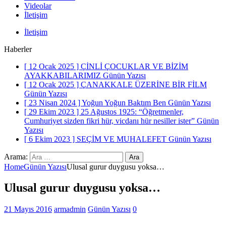
Videolar
İletişim
İletişim
Haberler
[ 12 Ocak 2025 ]
ÇİNLİ ÇOCUKLAR VE BİZİM
AYAKKABILARIMIZ
Günün Yazısı
[ 12 Ocak 2025 ]
ÇANAKKALE ÜZERİNE BİR FİLM
Günün Yazısı
[ 23 Nisan 2024 ]
Yoğun Yoğun Baktım Ben
Günün Yazısı
[ 29 Ekim 2023 ]
25 Ağustos 1925: “Öğretmenler,
Cumhuriyet sizden fikri hür, vicdanı hür nesiller ister”
Günün
Yazısı
[ 6 Ekim 2023 ]
SEÇİM VE MUHALEFET
Günün Yazısı
Arama:
Home
Günün Yazısı
Ulusal gurur duygusu yoksa…
Ulusal gurur duygusu yoksa…
21 Mayıs 2016
armadmin
Günün Yazısı
0