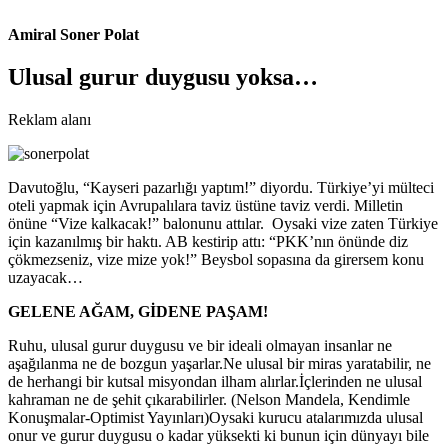
Amiral Soner Polat
Ulusal gurur duygusu yoksa…
Reklam alanı
Davutoğlu, “Kayseri pazarlığı yaptım!” diyordu. Türkiye’yi mülteci
oteli yapmak için Avrupalılara taviz üstüne taviz verdi. Milletin
önüne “Vize kalkacak!” balonunu attılar. Oysaki vize zaten Türkiye
için kazanılmış bir haktı. AB kestirip attı: “PKK’nın önünde diz
çökmezseniz, vize mize yok!” Beysbol sopasına da girersem konu
uzayacak…
GELENE AĞAM, GİDENE PAŞAM!
Ruhu, ulusal gurur duygusu ve bir ideali olmayan insanlar ne
aşağılanma ne de bozgun yaşarlar.Ne ulusal bir miras yaratabilir, ne
de herhangi bir kutsal misyondan ilham alırlar.İçlerinden ne ulusal
kahraman ne de şehit çıkarabilirler. (Nelson Mandela, Kendimle
Konuşmalar-Optimist Yayınları)Oysaki kurucu atalarımızda ulusal
onur ve gurur duygusu o kadar yüksekti ki bunun için dünyayı bile