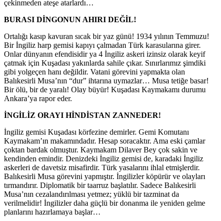
çekinmeden ateşe atarlardı…
BURASI DİNGONUN AHIRI DEĞİL!
Ortalığı kasıp kavuran sıcak bir yaz günü! 1934 yılının Temmuzu!
Bir İngiliz harp gemisi kapıyı çalmadan Türk karasularına girer.
Onlar dünyanın efendisidir ya 4 İngiliz askeri izinsiz olarak keyif
çatmak için Kuşadası yakınlarda sahile çıkar. Sınırlarımız şimdiki
gibi yolgeçen hanı değildir. Vatani görevini yapmakta olan
Balıkesirli Musa’nın “dur” ihtarına uymazlar… Musa tetiğe basar!
Bir ölü, bir de yaralı! Olay büyür! Kuşadası Kaymakamı durumu
Ankara’ya rapor eder.
İNGİLİZ ORAYI HİNDİSTAN ZANNEDER!
İngiliz gemisi Kuşadası körfezine demirler. Gemi Komutanı
Kaymakam’ın makamındadır. Hesap soracaktır. Ama eski çamlar
çoktan bardak olmuştur. Kaymakam Dilaver Bey çok sakin ve
kendinden emindir. Denizdeki İngiliz gemisi de, karadaki İngiliz
askerleri de davetsiz misafirdir. Türk yasalarını ihlal etmişlerdir.
Balıkesirli Musa görevini yapmıştır. İngilizler köpürür ve olayları
tırmandırır. Diplomatik bir taarruz başlatılır. Sadece Balıkesirli
Musa’nın cezalandırılması yetmez; yüklü bir tazminat da
verilmelidir! İngilizler daha güçlü bir donanma ile yeniden gelme
planlarını hazırlamaya başlar…