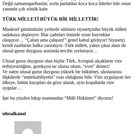
Değil zamanegaribanlar, zorla parlatılan koca koca liderler bile onun
yanında çok sönük kalır.
TÜRK MİLLETİ BÜYÜK BİR MİLLETTİR!
Maalesef günümüzün yerlerde sürünen siyasetçisibu büyük milleti
sadakaya alıştırıyor. İftar çadırları önünde uzun kuyruklar
oluşuyor… “Çalsın ama çalışsın!” genel kabul görüyor! Siyasetçi
kendi zaaflarını halka yansıtıyor. Türk milleti, yakın çıkar alanı ile
ulusal gurur duygusu arasında tercihe zorlanıyor…
Ulusal gurur duygusu olan hiçbir Türk, Avrupalı alçakların vize
terbiyesizliğine, gerekçesi ne olursa olsun, “evet” demez!
Ve zaten ulusal gurur duygusu yüksek bir hükümet, uluslararası
ilişkilerde “mütekabiliyetin” esas olduğunu bilir. Vize uygulayan her
ülkeye, bütün kayıpları da göze alarak, aynı koşullarda vize
uygular…
İşte bu yüzden bıkıp usanmadan “Milli Hükümet” diyoruz!
ulusalkanal