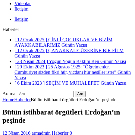
Videolar
İletişim
İletişim
Haberler
[ 12 Ocak 2025 ]
ÇİNLİ ÇOCUKLAR VE BİZİM
AYAKKABILARIMIZ
Günün Yazısı
[ 12 Ocak 2025 ]
ÇANAKKALE ÜZERİNE BİR FİLM
Günün Yazısı
[ 23 Nisan 2024 ]
Yoğun Yoğun Baktım Ben
Günün Yazısı
[ 29 Ekim 2023 ]
25 Ağustos 1925: “Öğretmenler,
Cumhuriyet sizden fikri hür, vicdanı hür nesiller ister”
Günün
Yazısı
[ 6 Ekim 2023 ]
SEÇİM VE MUHALEFET
Günün Yazısı
Arama:
Home
Haberler
Bütün istihbarat örgütleri Erdoğan’ın peşinde
Bütün istihbarat örgütleri Erdoğan’ın
peşinde
12 Nisan 2016
armadmin
Haberler
0