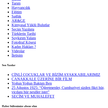
Tarım
Hayvancılık
Eğitim
Sağlık
AR&GE
Kimyasal Yüklü Bulutlar
Seçim Yazılımı
Türklerin Tarihi
Soykırım Yalanı
Fotoğraf Köşesi
Kadın Hakları ?
Videolar
İletişim
Son Yazılar
ÇİNLİ ÇOCUKLAR VE BİZİM AYAKKABILARIMIZ
ÇANAKKALE ÜZERİNE BİR FİLM
Yoğun Yoğun Baktım Ben
25 Ağustos 1925: “Öğretmenler, Cumhuriyet sizden fikri hür,
vicdanı hür nesiller ister”
SEÇİM VE MUHALEFET
Haber bültenimize abone olun