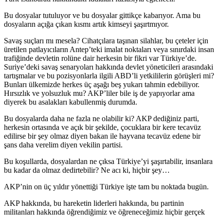
Bu dosyalar tutuluyor ve bu dosyalar gittikçe kabarıyor. Ama bu
dosyaların açığa çıkan kısmı artık kimseyi şaşırtmıyor.
Savaş suçları mı mesela? Cihatçılara taşınan silahlar, bu çeteler için
üretilen patlayıcıların Antep’teki imalat noktaları veya sınırdaki insan
trafiğinde devletin rolüne dair herkesin bir fikri var Türkiye’de.
Suriye’deki savaş senaryoları hakkında devlet yöneticileri arasındaki
tartışmalar ve bu pozisyonlarla ilgili ABD’li yetkililerin görüşleri mi?
Bunları ülkemizde herkes üç aşağı beş yukarı tahmin edebiliyor.
Hırsızlık ve yolsuzluk mu? AKP’liler bile iş de yapıyorlar ama
diyerek bu asalakları kabullenmiş durumda.
Bu dosyalarda daha ne fazla ne olabilir ki? AKP dediğiniz parti,
herkesin ortasında ve açık bir şekilde, çocuklara bir kere tecavüz
edilirse bir şey olmaz diyen bakan ile hayvana tecavüz edene bir
şans daha verelim diyen vekilin partisi.
Bu koşullarda, dosyalardan ne çıksa Türkiye’yi şaşırtabilir, insanlara
bu kadar da olmaz dedirtebilir? Ne acı ki, hiçbir şey…
AKP’nin on üç yıldır yönettiği Türkiye işte tam bu noktada bugün.
AKP hakkında, bu hareketin liderleri hakkında, bu partinin
militanları hakkında öğrendiğimiz ve öğreneceğimiz hiçbir gerçek