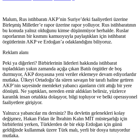
Malum, Rus istihbaratı AKP’nin Suriye’deki faaliyetleri üzerine
Birleşmiş Milletler’e rapor üzerine rapor yolluyor. Rus istihbaratının
bu konuda yalnız olduğunu kimse düşünmüyor herhalde. Ruslar
raporlarının bir kısmını kamuoyuyla paylaştıkları için istihbarat
örgütlerinin AKP ve Erdoğan’a odaklandığını biliyoruz.
Reklam alanı
Peki ya diğerleri? Birbirlerinin liderleri hakkında istihbarat
topladıkları yakın zamanda açığa çıkan Batılı örgütler de boş
durmuyor, AKP dosyasına yeni veriler eklemeye devam ediyorlardır
mutlaka. Ülkeyi Ortadoğu’da süren savaşın bir tarafı haline getiren
AKP’nin sayesinde memleket yabancı ajanların cirit attığı bir yere
dönüştü. Ne yaptıkları, nereden emir aldıkları belirsiz, yüzlerce
karanlık insan ortalıkta dolaşıyor, bilgi topluyor ve belki operasyonel
faaliyetlere girişiyor.
Yalnızca yabancılar mı dersiniz? Bu devletin gelenekleri kolay
değişmez, Hakan Fidan ile İbrahim Kalın MİT müsteşarlığı için
birbirlerini yerken, Türklerden de bir ekip Erdoğan için günü
geldiğinde kullanmak üzere Türk malı, yerli bir dosya tutuyordur
mutlaka.