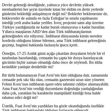
Devlet geleneği dendiğinde, yalnızca yüce devletin yüksek
menfaatlerini her şeyin üzerinde tutan bir ekibin en derin yerlerde
günlerini beklediği anlaşılmıyor değil mi? Beklerler beklemesine de,
bekleyenler de aslında en fazla Erdoğan’ın ısrarla yapılmasını
istediği yerli araba kadar yerliler. İsveç projesini satın alıp üzerine
Türkiye yazdığınızda ne kadar buralı olunuyorsa o kadar buralılar.
Yıllarca maaşlarını ABD’den alan Türk istihbaratçılarının
geleneğinden söz ediyoruz. İstihbarat dünyasında kimin nereden
bordrolu olduğunu kimse bilemez, ama Türk istihbarat geleneğinin
geçmişi, bugünü hakkında fazlasıyla ipucu içerir.
Örneğin, 17-25 Aralık günü açığa çıkarılan dosyaların böyle bir el
tarafından hazırlandığı, cemaatin bu çapta bir dosya hazırlayacak
gücünün hiçbir zaman olmadığı daha önce de söylendi. Bu iddia
kesinlikle yanlıştır denilebilir mi?
Bir türlü bulunamayan Fuat Avni’nin kim olduğuna dair, zamanında
cemaatle pek sıkı fıkı olan, cemaatin gazetesini uzun süre yöneten
Fehmi Koru’nun istihbaratı işaret eden tahmini ciddiye alınmayabilir.
Ama Fuat Avni’nin verdiği duyumların doğruluğu yanlışlığından
daha çok, yaratılan bu karakterin manipülatif kimliği fena halde
rahatsız edici değil mi?
Üstelik, Fuat Avni’nin yazdıkları bu gözle okunduğunda özellikle
Türk istihbaratı hakkındaki iddiaları fazlasıyla eğlenceli.