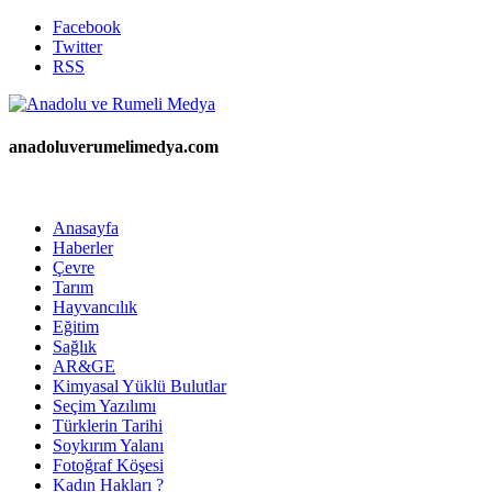
Facebook
Twitter
RSS
anadoluverumelimedya.com
Anasayfa
Haberler
Çevre
Tarım
Hayvancılık
Eğitim
Sağlık
AR&GE
Kimyasal Yüklü Bulutlar
Seçim Yazılımı
Türklerin Tarihi
Soykırım Yalanı
Fotoğraf Köşesi
Kadın Hakları ?