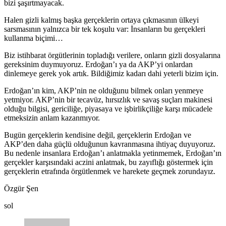
bizi şaşırtmayacak.
Halen gizli kalmış başka gerçeklerin ortaya çıkmasının ülkeyi
sarsmasının yalnızca bir tek koşulu var: İnsanların bu gerçekleri
kullanma biçimi…
Biz istihbarat örgütlerinin topladığı verilere, onların gizli dosyalarına
gereksinim duymuyoruz. Erdoğan’ı ya da AKP’yi onlardan
dinlemeye gerek yok artık. Bildiğimiz kadarı dahi yeterli bizim için.
Erdoğan’ın kim, AKP’nin ne olduğunu bilmek onları yenmeye
yetmiyor. AKP’nin bir tecavüz, hırsızlık ve savaş suçları makinesi
olduğu bilgisi, gericiliğe, piyasaya ve işbirlikçiliğe karşı mücadele
etmeksizin anlam kazanmıyor.
Bugün gerçeklerin kendisine değil, gerçeklerin Erdoğan ve
AKP’den daha güçlü olduğunun kavranmasına ihtiyaç duyuyoruz.
Bu nedenle insanlara Erdoğan’ı anlatmakla yetinmemek, Erdoğan’ın
gerçekler karşısındaki aczini anlatmak, bu zayıflığı göstermek için
gerçeklerin etrafında örgütlenmek ve harekete geçmek zorundayız.
Özgür Şen
sol