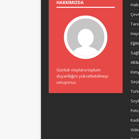
HAKKIMIZDA
Habe
Çev
Tar
Hayv
Eğit
Sağl
AR&
Günlük olaylara toplum
Kimy
duyarlılığını yükseltebilmeyi
Seçi
umuyoruz.
Türk
Soyk
Foto
Kadı
Vide