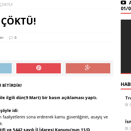
 ÇÖKTÜ!
01/0
s 1925: “Öğretmenler, Cumhuriyet sizden fikri hür,
 ÇÖKTÜ!
er”
GÜNÜN YAZISI
 MUHALEFET
GÜNÜN YAZISI
er
0
OCUKLAR VE BİZİM AYAKKABILARIMIZ
GÜNÜN YAZISI
HAB
 BİTİRDİK!
e ilgili dün(9 Mart) bir basın açıklaması yaptı.
Tr
5
öyle idi:
ün faaliyetlerini sona erdirerek kamu güvenliğinin, asayiş ve
İs
a;
2
tifi ve 5442 sayılı İl İdaresi Kanunu’nun 11/D