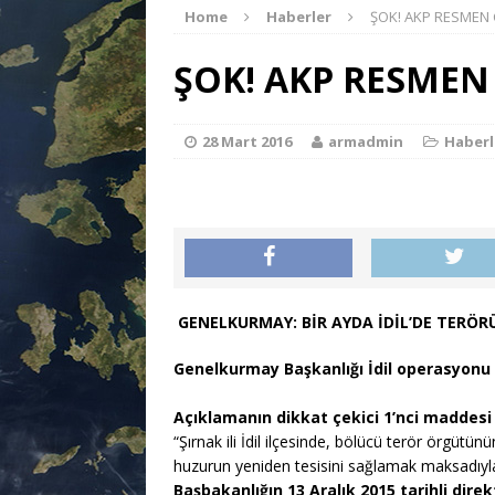
Home
Haberler
ŞOK! AKP RESMEN
25 Ağusto
[ 29 Ekim 2023 ]
ŞOK! AKP RESMEN
vicdanı hür nesiller ist
SEÇİM VE
[ 6 Ekim 2023 ]
28 Mart 2016
armadmin
Haberl
ÇİNLİ Ç
[ 12 Ocak 2025 ]
GENELKURMAY: BİR AYDA İDİL’DE TERÖRÜ
Genelkurmay Başkanlığı İdil operasyonu il
Açıklamanın dikkat çekici 1’nci maddesi ş
“Şırnak ili İdil ilçesinde, bölücü terör örgütün
huzurun yeniden tesisini sağlamak maksadıyl
Başbakanlığın 13 Aralık 2015 tarihli direk