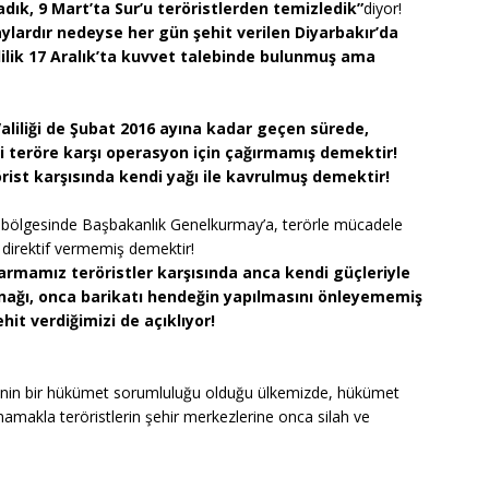
adık, 9 Mart’ta Sur’u teröristlerden temizledik”
diyor!
, aylardır nedeyse her gün şehit verilen Diyarbakır’da
lilik 17 Aralık’ta kuvvet talebinde bulunmuş ama
 Valiliği de Şubat 2016 ayına kadar geçen sürede,
i teröre karşı operasyon için çağırmamış demektir!
rist karşısında kendi yağı ile kavrulmuş demektir!
 bölgesinde Başbakanlık Genelkurmay’a, terörle mücadele
a direktif vermemiş demektir!
armamız teröristler karşısında anca kendi güçleriyle
ınağı, onca barikatı hendeğin yapılmasını önleyememiş
it verdiğimizi de açıklıyor!
nin bir hükümet sorumluluğu olduğu ülkemizde, hükümet
makla teröristlerin şehir merkezlerine onca silah ve