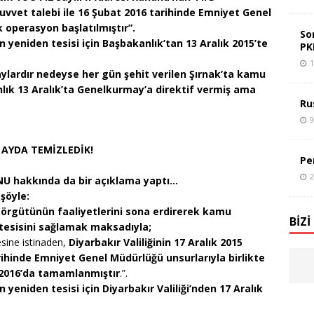
kuvvet talebi ile 16 Şubat 2016 tarihinde Emniyet Genel
 operasyon başlatılmıştır”.
So
 yeniden tesisi için Başbakanlık’tan 13 Aralık 2015’te
PK
1
, aylardır nedeyse her gün şehit verilen Şırnak’ta kamu
nlık 13 Aralık’ta Genelkurmay’a direktif vermiş ama
Ru
9
 AYDA TEMİZLEDİK!
Pe
U hakkında da bir açıklama yaptı…
şöyle:
ör örgütünün faaliyetlerini sona erdirerek kamu
BIZI
 tesisini sağlamak maksadıyla;
sine istinaden,
Diyarbakır Valiliğinin 17 Aralık 2015
tarihinde Emniyet Genel Müdürlüğü unsurlarıyla birlikte
 2016’da tamamlanmıştır
.”.
 yeniden tesisi için Diyarbakır Valiliği’nden 17 Aralık