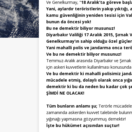
Ve Genelkurmay, “
18 Aralık’ta göreve başl
Yani, aylardır teröristlerin yakıp yıktığı
kamu güvenliğinin yeniden tesisi için Va
bunun da öncesi yok!
Bu ne demektir biliyor musunuz!
Diyarbakır Valiliği 17 Aralık 2015, Şırnak
Genelkurmay’ın sahip olduğu özel güçler
Yani mahalli polis ve jandarma onca terö
Ve bu ne demektir biliyor musunuz!
Temmuz-Aralık arasında Diyarbakır ve Şırnak
için askeri kuvvetlerin kullanılması konusund
Ve bu demektir ki mahalli polisimiz jand
mücadele etmiş, dolaylı olarak onca yığ
demektir ki bu da neden bu kadar çok şeh
ŞİMDİ NE OLACAK!
Tüm bunların anlamı şu;
Terörle mücadele
zamanında askerden kuvvet talebinde bulunma
yığınağı yapmasına gözyummuş demektir!
İşte bu hükümet açısından suçtur!