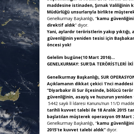
maddesine istinaden, Şırnak Valiliğinin 
Müdürlüğü unsurlarıyla birlikte müşterek
Genelkurmay Başkanlığı, “
kamu güvenliğinin
direktif aldık
” diyor.
Yani, aylardır teröristlerin yakıp yıktığı
güvenliğinin yeniden tesisi için Başbaka
öncesi yok!
Gelelim bugüne(10 Mart 2016)…
GENELKURMAY: SUR’DA TERÖRİSTLERİ İKİ
Genelkurmay Başkanlığı, SUR OPERASYON
Açıklamanın dikkat çekici 1’nci maddesi 
“Diyarbakır ili Sur ilçesinde, bölücü ter
güvenliğinin, asayiş ve huzurun yeniden
5442 sayılı İl İdaresi Kanunu’nun 11/D madde
tarihli kuvvet talebi ile 18 Aralık 2015 
başlatılan müşterek operasyon 09 Mart
Genelkurmay Başkanlığı, “
kamu güvenliğinin
2015’te kuvvet talebi aldık”
diyor.