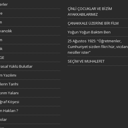
rler
ÇİNLİ ÇOCUKLAR VE BİZİM
re
AYAKKABILARIMIZ
ım
ÇANAKKALE ÜZERİNE BİR FİLM
ancılık
Yoğun Yoğun Baktım Ben
im
25 Ağustos 1925: “Öğretmenler,
Cumhuriyet sizden fikri hür, vicdan
ık
nesiller ister”
GE
SEÇİM VE MUHALEFET
asal Yüklü Bulutlar
m Yazılımı
lerin Tarihi
ırım Yalanı
ğraf Köşesi
n Hakları ?
olar