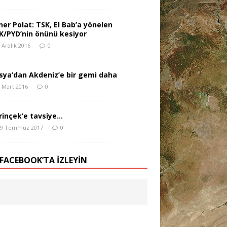
ner Polat: TSK, El Bab’a yönelen
K/PYD’nin önünü kesiyor
 Aralık 2016
0
sya’dan Akdeniz’e bir gemi daha
 Mart 2016
0
rinçek’e tavsiye…
29 Temmuz 2017
0
 FACEBOOK’TA İZLEYIN