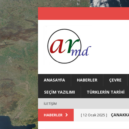
ANASAYFA
HABERLER
ÇEVRE
SEÇIM YAZILIMI
TÜRKLERIN TARIHI
İLETIŞIM
ÇANAKKA
HABERLER
[ 12 Ocak 2025 ]
Yoğun Y
[ 23 Nisan 2024 ]