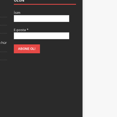
OLUN
İsim
E-posta
*
ı hür