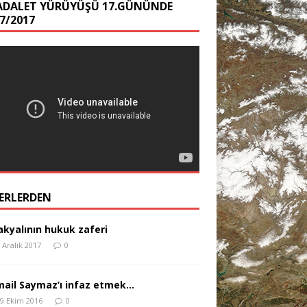
ADALET YÜRÜYÜŞÜ 17.GÜNÜNDE
7/2017
ERLERDEN
akyalının hukuk zaferi
 Aralık 2017
0
mail Saymaz’ı infaz etmek…
9 Ekim 2016
0