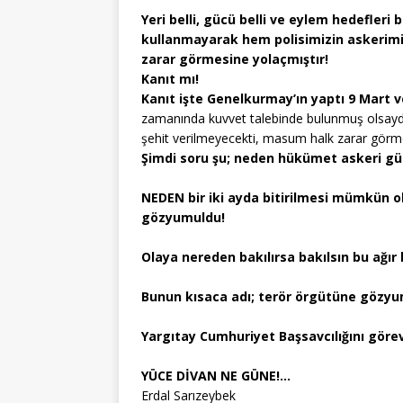
Yeri belli, gücü belli ve eylem hedefleri 
kullanmayarak hem polisimizin askerim
zarar görmesine yolaçmıştır!
Kanıt mı!
Kanıt işte Genelkurmay’ın yaptı 9 Mart ve
zamanında kuvvet talebinde bulunmuş olsaydı,
şehit verilmeyecekti, masum halk zarar görm
Şimdi soru şu; neden hükümet askeri gü
NEDEN bir iki ayda bitirilmesi mümkün ol
gözyumuldu!
Olaya nereden bakılırsa bakılsın bu ağır
Bunun kısaca adı; terör örgütüne gözyum
Yargıtay Cumhuriyet Başsavcılığını göre
YÜCE DİVAN NE GÜNE!…
Erdal Sarızeybek