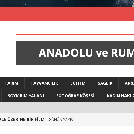
TARIM
HAYVANCILIK
EĞITIM
SAĞLIK
AR&
SOYKIRIM YALANI
FOTOĞRAF KÖŞESI
KADIN HAKLA
LE ÜZERİNE BİR FİLM
GÜNÜN YAZISI
oğun Baktım Ben
GÜNÜN YAZISI